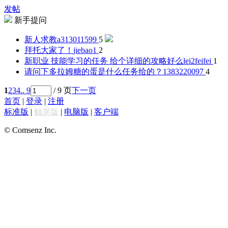
发帖
新手提问
新人求教
a313011599
5
拜托大家了！
jiebao1
2
新职业 技能学习的任务 给个详细的攻略好么
lei2feifei
1
请问下多拉姆糖的蛋是什么任务给的？
1383220097
4
1
2
3
4
.. 9
/ 9 页
下一页
首页
|
登录
|
注册
标准版
|
触屏版
|
电脑版
|
客户端
© Comsenz Inc.