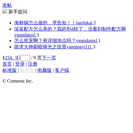
发帖
新手提问
海鲜锅怎么做的，求告知！！
haofukai
2
深蓝配方怎么弄的？我药剂4转了，没看到制作配方啊
vgundamxl
3
怎么抓宠啊？有详细地点吗？
vgundamxl
1
跪求大神刷暗骑光之纹章
yanqingyi111
3
1
2
3
4
.. 9
/ 9 页
下一页
首页
|
登录
|
注册
标准版
|
触屏版
|
电脑版
|
客户端
© Comsenz Inc.