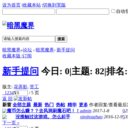
设为首页
|
收藏本站
|
切换到宽版
自动
搜索
暗黑魔界
»
论坛
›
暗黑魔界
›
新手提问
收藏本版
|
订阅
新手提问
今日:
0
|
主题:
82
|
排名
版主:
花弄影
,
苦工
1
2
3
4
5
/ 5 页
返 回
新窗
全部主题
最新
热门
热帖
精华
更多
作者
回复/查看
最后
魔币怎么赚？？去风洞刷魔石吧！！
admin
2017-1-8
0
2
没接触过这游戏。怎么起手
xinshouzhao
2016-12-9
5
3
下一页 »