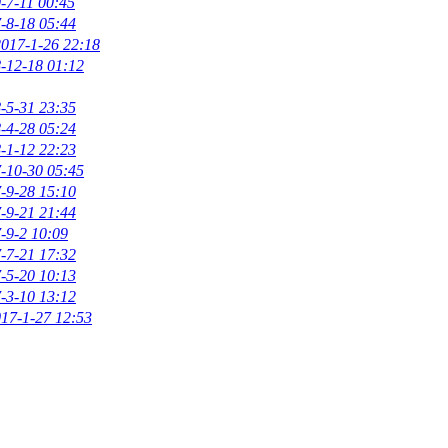
-7-11 00:45
-8-18 05:44
2017-1-26 22:18
-12-18 01:12
-5-31 23:35
-4-28 05:24
-1-12 22:23
-10-30 05:45
-9-28 15:10
-9-21 21:44
-9-2 10:09
-7-21 17:32
-5-20 10:13
-3-10 13:12
17-1-27 12:53