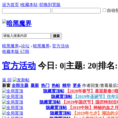
设为首页
|
收藏本站
|
切换到宽版
自动
搜索
暗黑魔界
»
论坛
›
暗黑魔界
›
官方活动
收藏本版
|
订阅
官方活动
今日:
0
|
主题:
20
|
排名
返 回
新窗
全部主题
最新
热门
热帖
精华
更多
作者
回复/查看
最后
隐藏置顶帖
【2020年春节】喜迎新春!!
隐藏置顶帖
【2019年圣诞节】往年
隐藏置顶帖
【2019年国庆节】国庆特别
隐藏置顶帖
【2019中秋】神秘的血之月
隐藏置顶帖
【2019年七夕】湖边的