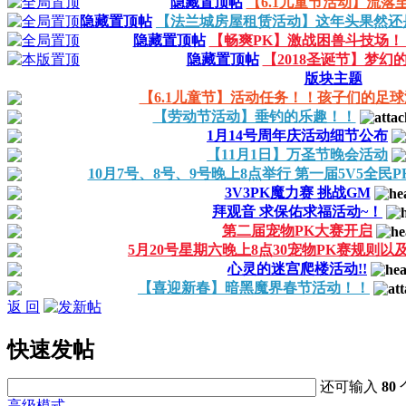
隐藏置顶帖
【6.1儿童节活动】流落
隐藏置顶帖
【法兰城房屋租赁活动】这年头果然还是
隐藏置顶帖
【畅爽PK】激战困兽斗技场
隐藏置顶帖
【2018圣诞节】梦幻
版块主题
【6.1儿童节】活动任务！！孩子们的足球游戏
【劳动节活动】垂钓的乐趣！！
1月14号周年庆活动细节公布
【11月1日】万圣节晚会活动
10月7号、8号、9号晚上8点举行 第一届5V5全民P
3V3PK魔力赛 挑战GM
拜观音 求保佑求福活动~！
第二届宠物PK大赛开启
5月20号星期六晚上8点30宠物PK赛规则以
心灵的迷宫爬楼活动!!
【喜迎新春】暗黑魔界春节活动！！
返 回
快速发帖
还可输入
80
高级模式