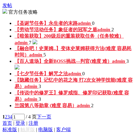
发帖
官方任务攻略
【圣诞节任务】永生者的末路
admin
0
【劳动节活动任务】象征者的冠军之盾
admin
2
【暗装获取】200级后的重装获取任务（任务较难）
admin
7
【融合吧！史莱姆..】变体史莱姆获得方法(难度 容易耗
时间）
admin
5
【百人道场】全新BOSS挑战---判官(难度 难）
admin
3
【七夕节任务】解咒之法
admin
0
【隐藏任务】记忆中的花之海 打2次女神学技能(难度 容
易）
admin
3
【传说中的修罗王】修罗戒指、修罗印记获取(难度 容
易）
admin
3
兰国第八等勋章 (难度 容易）
admin
2
1
2
3
4
/ 4 页
下一页
首页
|
登录
|
注册
标准版
|
触屏版
|
电脑版
|
客户端