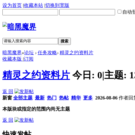
设为首页
|
收藏本站
|
切换到宽版
自动
搜索
暗黑魔界
»
论坛
›
任务攻略
›
精灵之约资料片
收藏本版
|
订阅
精灵之约资料片
今日:
0
|
主题:
1
返 回
新窗
全部主题
最新
热门
热帖
精华
更多
2026-08-06
作者
回
本版块或指定的范围内尚无主题
返 回
快速发帖