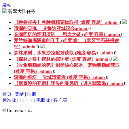
发帖
翡翠大陆任务
【种树任务】各种树精宠物取得 (难度 容易）
admin
3
遗漏的灵魂----艾鲁迪亚城议会
admin
0
充满回忆的怀旧项链-----思念之链 (难度 容易）
admin
0
罗兰特海底隧道的守卫 (难度 难）（毒牙宝石获得途
径）
admin
0
森林果树，水果沙拉配方获取 (难度 容易）
admin
0
【森林之客】密林的探访者 (难度 容易）
admin
0
【收集鹦鹉螺的壳】剑类核心武器、宠物鹦鹉螺获取
(难度 容易）
admin
0
深海的祭坛----异域漂流者 (难度 容易）
admin
0
【新冒险的开启】迷失的暴风雨（进入翡翠岛）
admin
0
首页
|
登录
|
注册
标准版
|
触屏版
|
电脑版
|
客户端
© Comsenz Inc.