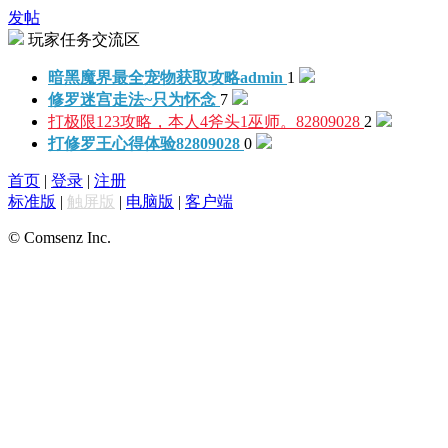
发帖
玩家任务交流区
暗黑魔界最全宠物获取攻略
admin
1
修罗迷宫走法~
只为怀念
7
打极限123攻略，本人4斧头1巫师。
82809028
2
打修罗王心得体验
82809028
0
首页
|
登录
|
注册
标准版
|
触屏版
|
电脑版
|
客户端
© Comsenz Inc.