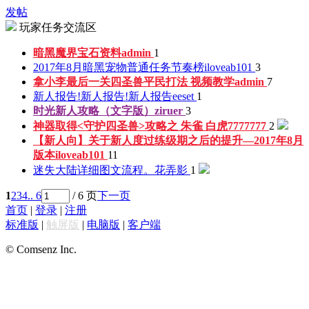
发帖
玩家任务交流区
暗黑魔界宝石资料
admin
1
2017年8月暗黑宠物普通任务节奏榜
iloveab101
3
拿小李最后一关四圣兽平民打法 视频教学
admin
7
新人报告!新人报告!新人报告
eeset
1
时光新人攻略（文字版）
ziruer
3
神器取得<守护四圣兽>攻略之 朱雀 白虎
7777777
2
【新人向】关于新人度过练级期之后的提升—2017年8月
版本
iloveab101
11
迷失大陆详细图文流程。
花弄影
1
1
2
3
4
.. 6
/ 6 页
下一页
首页
|
登录
|
注册
标准版
|
触屏版
|
电脑版
|
客户端
© Comsenz Inc.