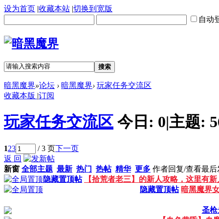
设为首页
|
收藏本站
|
切换到宽版
自动
搜索
暗黑魔界
»
论坛
›
暗黑魔界
›
玩家任务交流区
收藏本版
|
订阅
玩家任务交流区
今日:
0
|
主题:
5
1
2
3
/ 3 页
下一页
返 回
新窗
全部主题
最新
热门
热帖
精华
更多
作者
回复/查看
最后
隐藏置顶帖
【拾荒者老三】的新人攻略，这里有新
隐藏置顶帖
暗黑魔界女
圣枪