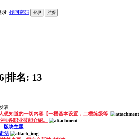
登录
找回密码
登录
注册
6
|
排名:
13
发表
人想知道的一切内容【一楼基本设置，二楼练级等
神1各职业技能介绍。
版块主题
走法