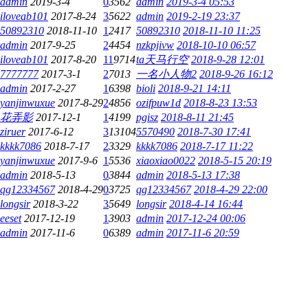
admin
2019-3-4
0
3562
admin
2019-3-4 05:53
iloveab101
2017-8-24
3
5622
admin
2019-2-19 23:37
50892310
2018-11-10
1
2417
50892310
2018-11-10 11:25
admin
2017-9-25
2
4454
nzkpjivw
2018-10-10 06:57
iloveab101
2017-8-20
11
9714
ta天马行空
2018-9-28 12:01
7777777
2017-3-1
2
7013
一名小人物2
2018-9-26 16:12
admin
2017-2-27
1
6398
bioli
2018-9-21 14:11
yanjinwuxue
2017-8-29
2
4856
ozifpuw1d
2018-8-23 13:53
花弄影
2017-12-1
1
4199
pgisz
2018-8-11 21:45
ziruer
2017-6-12
3
13104
5570490
2018-7-30 17:41
kkkk7086
2018-7-17
2
3329
kkkk7086
2018-7-17 11:22
yanjinwuxue
2017-9-6
1
5536
xiaoxiao0022
2018-5-15 20:19
admin
2018-5-13
0
3844
admin
2018-5-13 17:38
qg12334567
2018-4-29
0
3725
qg12334567
2018-4-29 22:00
longsir
2018-3-22
3
5649
longsir
2018-4-14 16:44
eeset
2017-12-19
1
3903
admin
2017-12-24 00:06
admin
2017-11-6
0
6389
admin
2017-11-6 20:59