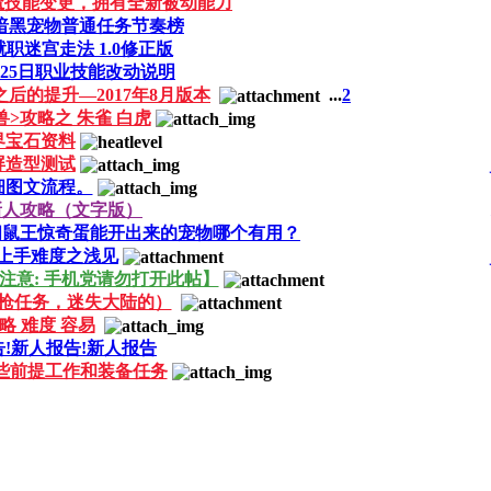
魔技能变更，拥有全新被动能力
8月暗黑宠物普通任务节奏榜
职迷宫走法 1.0修正版
9月25日职业技能改动说明
后的提升—2017年8月版本
...
2
>攻略之 朱雀 白虎
界宝石资料
屏造型测试
细图文流程。
新人攻略（文字版）
问鼠王惊奇蛋能开出来的宠物哪个有用？
上手难度之浅见
【注意: 手机党请勿打开此帖】
辕枪任务，迷失大陆的）
略 难度 容易
!新人报告!新人报告
一些前提工作和装备任务