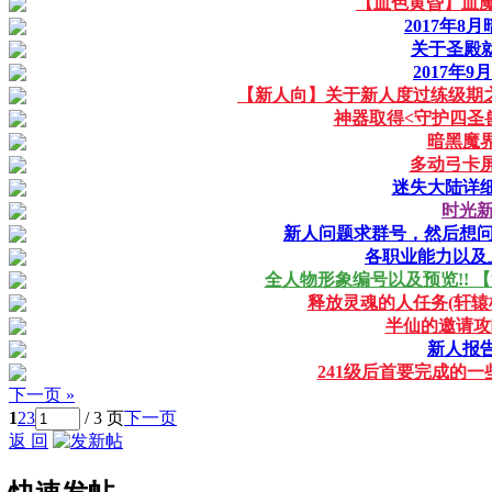
【血色黄昏】血
2017年
关于圣殿就
2017年
【新人向】关于新人度过练级期之
神器取得<守护四圣兽
暗黑魔
多动弓卡
迷失大陆详
时光
新人问题求群号，然后想
各职业能力以及
全人物形象编号以及预览!! 
释放灵魂的人任务(轩
半仙的邀请攻
新人报告
241级后首要完成的
下一页 »
1
2
3
/ 3 页
下一页
返 回