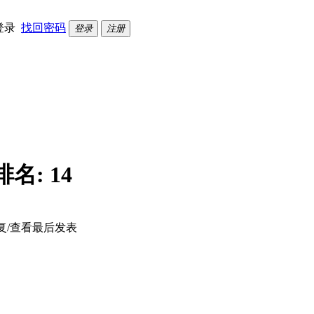
登录
找回密码
登录
注册
排名:
14
复/查看
最后发表