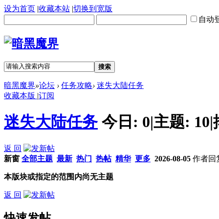
设为首页
|
收藏本站
|
切换到宽版
自动
搜索
暗黑魔界
»
论坛
›
任务攻略
›
迷失大陆任务
收藏本版
|
订阅
迷失大陆任务
今日:
0
|
主题:
10
|
返 回
新窗
全部主题
最新
热门
热帖
精华
更多
2026-08-05
作者
回
本版块或指定的范围内尚无主题
返 回
快速发帖