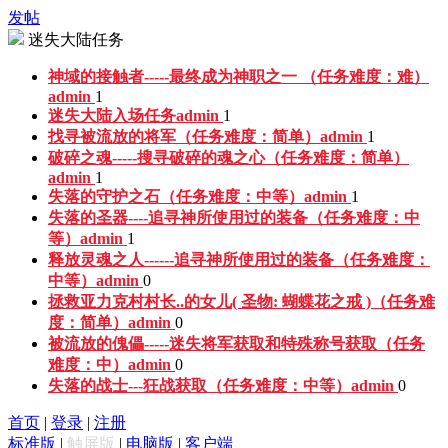
发帖
迷失大陆任务
神域的接触者-----最终成为神职之一 （任务难度：难）
admin
1
迷失大陆入场任务
admin
1
找寻被流放的将军（任务难度：简单）
admin
1
破碎之魂-----搜寻破碎的魂之心（任务难度：简单）
admin
1
失落的守护之石（任务难度：中等）
admin
1
失落的圣器----追寻神所使用过的装备（任务难度：中
等）
admin
1
释放灵魂之人------追寻神所使用过的装备（任务难度：
中等）
admin
0
拯救亚力克村村长..的女儿( 圣物: 蝴蝶花之戒 )（任务难
度：简单）
admin
0
被流放的傀儡-----迷失将军获取和特殊称号获取（任务
难度：中）
admin
0
失落的战士---狂战获取（任务难度：中等）
admin
0
首页
|
登录
|
注册
标准版
|
触屏版
|
电脑版
|
客户端