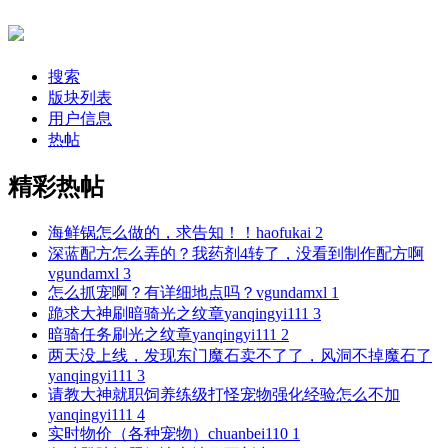
搜索
版块列表
用户信息
热帖
精彩热帖
海鲜锅怎么做的，求告知！！
haofukai
2
深蓝配方怎么弄的？我药剂4转了，没看到制作配方啊
vgundamxl
3
怎么抓宠啊？有详细地点吗？
vgundamxl
1
跪求大神刷暗骑光之纹章
yanqingyi111
3
暗骑任务刷光之纹章
yanqingyi111
2
两天没上线，发现东门魔石卖不了了，风洞不掉魔石了
yanqingyi111
3
请教大神就职饲养练级打怪宠物强化经验怎么不加
yanqingyi111
4
实时物价（各种宠物）
chuanbei110
1