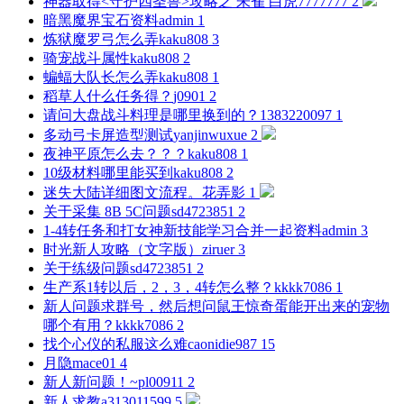
神器取得<守护四圣兽>攻略之 朱雀 白虎
7777777
2
暗黑魔界宝石资料
admin
1
炼狱魔罗弓怎么弄
kaku808
3
骑宠战斗属性
kaku808
2
蝙蝠大队长怎么弄
kaku808
1
稻草人什么任务得？
j0901
2
请问大盘战斗料理是哪里换到的？
1383220097
1
多动弓卡屏造型测试
yanjinwuxue
2
夜神平原怎么去？？？
kaku808
1
10级材料哪里能买到
kaku808
2
迷失大陆详细图文流程。
花弄影
1
关于采集 8B 5C问题
sd4723851
2
1-4转任务和打女神新技能学习合并一起资料
admin
3
时光新人攻略（文字版）
ziruer
3
关于练级问题
sd4723851
2
生产系1转以后，2，3，4转怎么整？
kkkk7086
1
新人问题求群号，然后想问鼠王惊奇蛋能开出来的宠物
哪个有用？
kkkk7086
2
找个心仪的私服这么难
caonidie987
15
月隐
mace01
4
新人新问题！~
pl00911
2
新人求教
a313011599
5