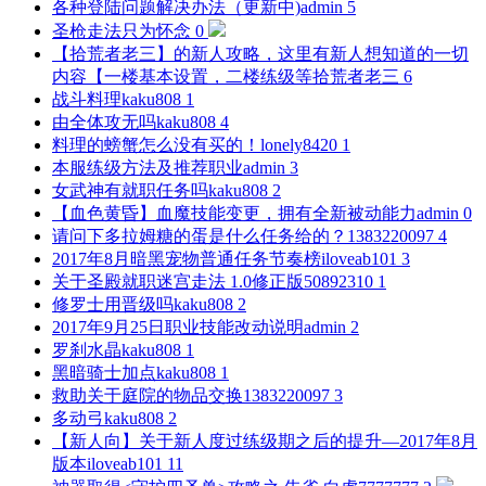
各种登陆问题解决办法（更新中)
admin
5
圣枪走法
只为怀念
0
【拾荒者老三】的新人攻略，这里有新人想知道的一切
内容【一楼基本设置，二楼练级等
拾荒者老三
6
战斗料理
kaku808
1
由全体攻无吗
kaku808
4
料理的螃蟹怎么没有买的！
lonely8420
1
本服练级方法及推荐职业
admin
3
女武神有就职任务吗
kaku808
2
【血色黄昏】血魔技能变更，拥有全新被动能力
admin
0
请问下多拉姆糖的蛋是什么任务给的？
1383220097
4
2017年8月暗黑宠物普通任务节奏榜
iloveab101
3
关于圣殿就职迷宫走法 1.0修正版
50892310
1
修罗士用晋级吗
kaku808
2
2017年9月25日职业技能改动说明
admin
2
罗刹水晶
kaku808
1
黑暗骑士加点
kaku808
1
救助关于庭院的物品交换
1383220097
3
多动弓
kaku808
2
【新人向】关于新人度过练级期之后的提升—2017年8月
版本
iloveab101
11