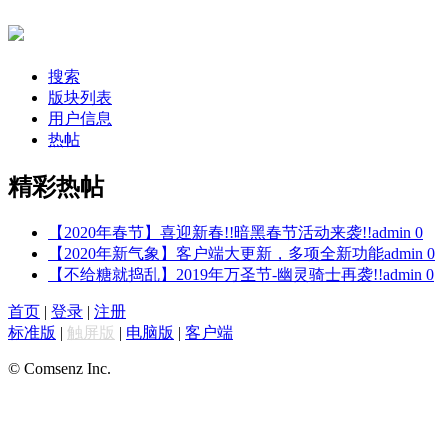
搜索
版块列表
用户信息
热帖
精彩热帖
【2020年春节】喜迎新春!!暗黑春节活动来袭!!
admin
0
【2020年新气象】客户端大更新，多项全新功能
admin
0
【不给糖就捣乱】2019年万圣节-幽灵骑士再袭!!
admin
0
首页
|
登录
|
注册
标准版
|
触屏版
|
电脑版
|
客户端
© Comsenz Inc.