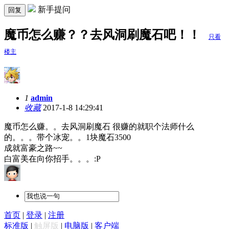
新手提问
回复
魔币怎么赚？？去风洞刷魔石吧！！
只看
楼主
1
admin
收藏
2017-1-8 14:29:41
魔币怎么赚。。去风洞刷魔石 很赚的就职个法师什么
的。。。带个冰宠。。1块魔石3500
成就富豪之路~~
白富美在向你招手。。。:P
首页
|
登录
|
注册
标准版
|
触屏版
|
电脑版
|
客户端