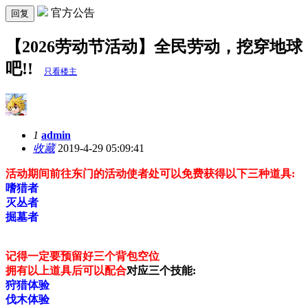
官方公告
回复
【2026劳动节活动】全民劳动，挖穿地球
吧!!
只看楼主
1
admin
收藏
2019-4-29 05:09:41
活动期间前往东门的活动使者处可以免费获得以下三种道具:
嗜猎者
灭丛者
掘墓者
记得一定要预留好三个背包空位
拥有以上道具后可以配合
对应三个技能:
狩猎体验
伐木体验