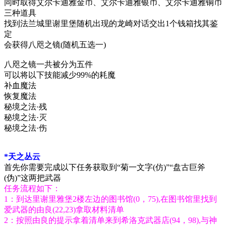
同时取得艾尔卡迪雅金币、艾尔卡迪雅银币、艾尔卡迪雅铜币
三种道具
找到法兰城里谢里堡随机出现的龙崎对话交出1个钱箱找其鉴
定
会获得八咫之镜(随机五选一)
八咫之镜一共被分为五件
可以将以下技能减少99%的耗魔
补血魔法
恢复魔法
秘境之法·残
秘境之法·灭
秘境之法·伤
*天之丛云
首先你需要完成以下任务获取到“菊一文字(仿)”“盘古巨斧
(伪)”这两把武器
任务流程如下：
1：到达里谢里雅堡2楼左边的图书馆(0，75),在图书馆里找到
爱武器的由良(22,23)拿取材料清单
2：按照由良的提示拿着清单来到希洛克武器店(94，98),与神