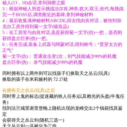
秘人(13，18)会话,拿到洞察之眼
3：根据神秘人所提示挑战法尔肯,神兽,犹大,双王,依代,每挑战
完一个BOSS后,调查附近的墓碑,拿到神秘材料
4：最后收集满神秘材料ABCDE,回去找由良对话，被传到弥
克尔工房并得到菊一文字(锻造品)
5：在工房里与由良对话,选是获得菊一文字(仿)一把，选否则
获得盘古巨斧(伪)一把。
6：任务完成,装备上武器与阿蒙对话,得到称号：“贯穿太古的
正气”
菊一文字(仿)： 普通攻击变2次，剑气技能减少99%的耗魔
盘古巨斧(伪)： 杀气技能减少99%的耗魔
同时拥有以上两件则可以找孩子们换取天之丛云(玩具)
换取的孩子在米莉娅村的 72 27处
在拥有天之丛云(玩具)之后
同时带上鬼的标志(捉迷藏的铁人任务)以及赖光的头盔(牛鬼任
务)
找到法兰城里谢里堡晚上随机出现的龙崎交出2个钱箱找其鉴
定
会获得天之丛云剑(随机三选一)
天之丛云剑一共被分为三件