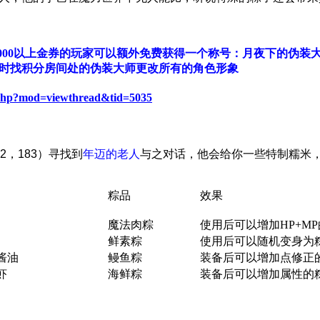
000以上金券的玩家可以额外免费获得一个称号：月夜下的伪装
时找积分房间处的伪装大师更改所有的角色形象
.php?mod=viewthread&tid=5035
2，183）寻找到
年迈的老人
与之对话，他会给你一些特制糯米
粽品
效果
魔法肉粽
使用后可以增加HP+MP
鲜素粽
使用后可以随机变身为
酱油
鳗鱼粽
装备后可以增加点修正
虾
海鲜粽
装备后可以增加属性的