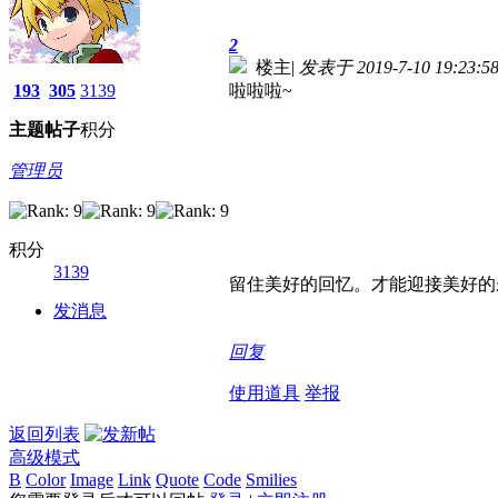
2
楼主
|
发表于 2019-7-10 19:23:5
193
305
3139
啦啦啦~
主题
帖子
积分
管理员
积分
3139
留住美好的回忆。才能迎接美好的
发消息
回复
使用道具
举报
返回列表
高级模式
B
Color
Image
Link
Quote
Code
Smilies