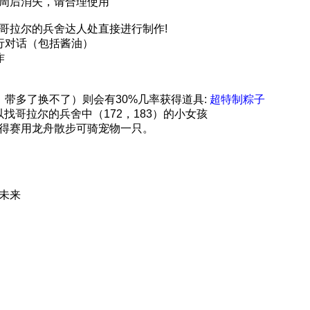
周后消失，请合理使用
哥拉尔的兵舍达人处直接进行制作!
行对话（包括酱油）
作
，带多了换不了）则会有30%几率获得道具:
超特制粽子
以找
哥拉尔的兵舍中（172，183）的小女孩
得赛用龙舟散步可骑宠物一只。
未来