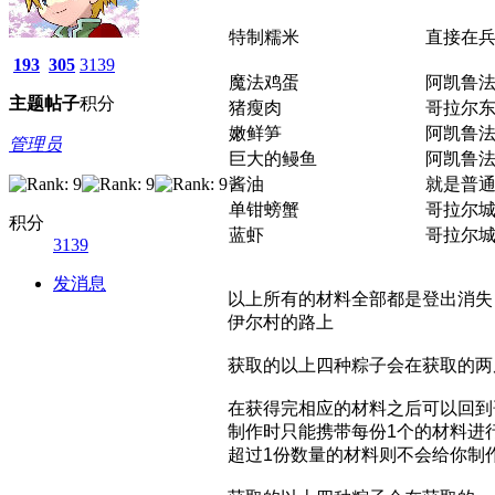
特制糯米
直接在
193
305
3139
魔法鸡蛋
阿凯鲁
主题
帖子
积分
猪瘦肉
哥拉尔东
嫩鲜笋
阿凯鲁法
管理员
巨大的鳗鱼
阿凯鲁法
酱油
就是普
单钳螃蟹
哥拉尔城
积分
蓝虾
哥拉尔城
3139
发消息
以上所有的材料全部都是登出消失
伊尔村的路上
获取的以上四种粽子会在获取的两
在获得完相应的材料之后可以回到
制作时只能携带每份1个的材料进
超过1份数量的材料则不会给你制