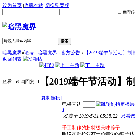
设为首页
|
收藏本站
|
切换到宽版
自动
搜索
暗黑魔界
»
论坛
›
暗黑魔界
›
官方公告
›
【2019端午节活动】
返回列表
【2019端午节活动】
查看:
5950
|
回复:
1
[复制链接]
电梯直达
1
发表于 2019-5-31 05:35:22
|
只看
手工制作的超特级美味粽子
听说在哥拉尔有一位年迈的粽子达