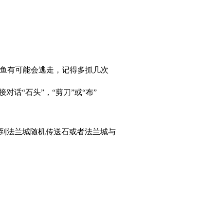
候鳗鱼有可能会逃走，记得多抓几次
对话“石头”，“剪刀”或“布”
到法兰城随机传送石或者法兰城与