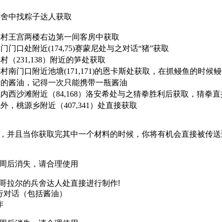
兵舍中找粽子达人获取
法村王宫两楼右边第一间客房中获取
门门口处附近(174,75)赛蒙尼处与之对话“猪”获取
村（231,138）附近的笋处获取
村南门口附近池塘(171,171)的恩卡斯处获取，在抓鳗鱼的时
通的酱油，记得一次只能携带一瓶酱油
内西沙滩附近（84,168）洛安希处与之猜拳胜利后获取，猜拳直接
外，桃源乡附近（407,341）处直接获取
，并且当你获取完其中一个材料的时候，你将有机会直接被传送
周后消失，请合理使用
哥拉尔的兵舍达人处直接进行制作!
行对话（包括酱油）
作