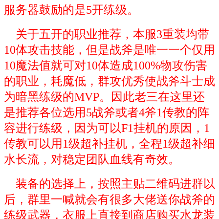
服务器鼓励的是5开练级。
关于五开的职业推荐，本服3重装均带
10体攻击技能，但是战斧是唯一一个仅用
10魔法值就可对10体造成100%物攻伤害
的职业，耗魔低，群攻优秀使战斧斗士成
为暗黑练级的MVP。因此老三在这里还
是推荐各位选用5战斧或者4斧1传教的阵
容进行练级，因为可以F1挂机的原因，1
传教可以用1级超补挂机，全程1级超补细
水长流，对稳定团队血线有奇效。
装备的选择上，按照主贴二维码进群以
后，群里一喊就会有很多大佬送你战斧的
练级武器，衣服上直接到商店购买水龙装