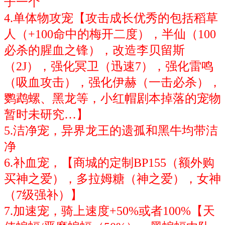
子一个
4.单体物攻宠【攻击成长优秀的包括稻草
人（+100命中的梅开二度），半仙（100
必杀的腥血之锋），改造李贝留斯
（2J），强化冥卫（迅速7），强化雷鸣
（吸血攻击），强化伊赫（一击必杀），
鹦鹉螺、黑龙等，小红帽剧本掉落的宠物
暂时未研究…】
5.洁净宠，异界龙王的遗孤和黑牛均带洁
净
6.补血宠，【商城的定制BP155（额外购
买神之爱），多拉姆糖（神之爱），女神
（7级强补）】
7.加速宠，骑上速度+50%或者100%【天