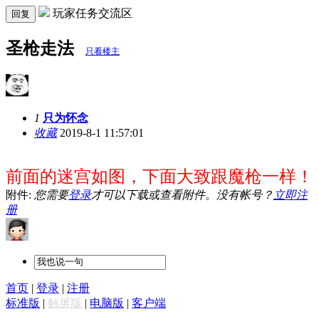
玩家任务交流区
回复
圣枪走法
只看楼主
1
只为怀念
收藏
2019-8-1 11:57:01
前面的迷宫如图，下面大致跟魔枪一样！
附件:
您需要
登录
才可以下载或查看附件。没有帐号？
立即注
册
首页
|
登录
|
注册
标准版
|
触屏版
|
电脑版
|
客户端