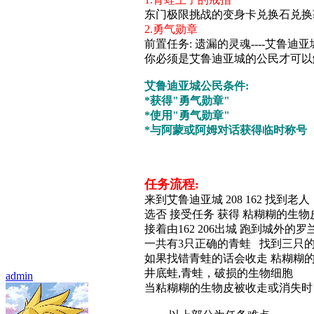
东门极限挑战的变身卡兑换石兑换
2.勇气勋章
前置任务: 遗漏的灵魂----艾鲁迪
你必须是艾鲁迪亚城的公民才可以
艾鲁迪亚城公民条件:
*获得"勇气勋章"
*使用"勇气勋章"
*与阿蒙或阿姆对话获得临时称号
任务流程:
来到艾鲁迪亚城 208 162 
选否 接受任务 获得 粘糊糊的生物
接着由162 206出城 跑到城外的罗
一共有3只正确的青蛙 找到三只
如果找错青蛙的话会收走 粘糊糊
井底蛙,青蛙，破损的生物细胞
admin
当粘糊糊的生物皮被收走或消失时