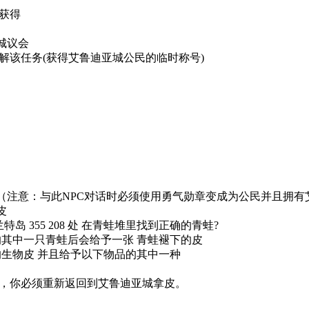
获得
亚城议会
解该任务(获得艾鲁迪亚城公民的临时称号)
找到老人（注意：与此NPC对话时必须使用勇气勋章变成为公民并且
皮
兰特岛 355 208 处 在青蛙堆里找到正确的青蛙?
的其中一只青蛙后会给予一张 青蛙褪下的皮
的生物皮 并且给予以下物品的其中一种
，你必须重新返回到艾鲁迪亚城拿皮。