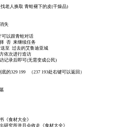
找老人换取 青蛙褪下的皮(干燥品)
消失
才可以跟青蛙对话
择 否 来继续任务
传送至 过去的艾鲁迪亚城
方依次进行造访
访记录后即可(无需变成公民)
底的329 199 （237 193处右键可以返回）
墓
书《食材大全》
出研究所并且会收走《食材大全》