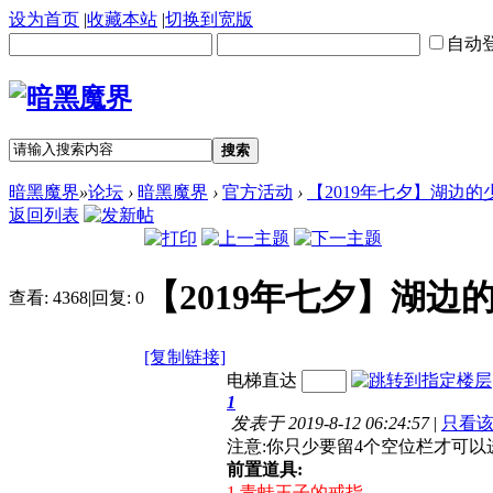
设为首页
|
收藏本站
|
切换到宽版
自动
搜索
暗黑魔界
»
论坛
›
暗黑魔界
›
官方活动
›
【2019年七夕】湖边
返回列表
【2019年七夕】湖边
查看:
4368
|
回复:
0
[复制链接]
电梯直达
1
发表于 2019-8-12 06:24:57
|
只看
注意:你只少要留4个空位栏才可以
前置道具:
1.青蛙王子的戒指