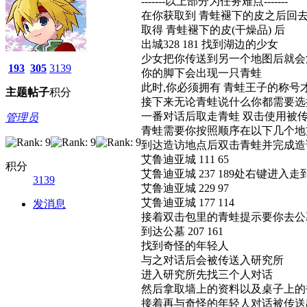
-------以上部分为任务难点-------
在你获取到 青蛙褪下的皮之后回去
取得 青蛙褪下的皮(干燥品) 后
出城328 181 找到湖边的少女
少女把你传送到另一个地图后就会
193
305
3139
你的脚下会出现一只青蛙
此时,你必须拥有 青蛙王子的称号
主题
帖子
积分
接下来无论青蛙说什么你都需要选
一番对话后取走青蛙 双击使用被
管理员
青蛙需要你按照顺序在以下几个地
到达造访地点后双击青蛙并完成造
艾鲁迪亚城 111 65
积分
艾鲁迪亚城 237 189处右键进入走到
3139
艾鲁迪亚城 229 97
艾鲁迪亚城 177 114
发消息
接着双击包里的青蛙提示要你去公
到达公墓 207 161
找到奇怪的年轻人
与之对话后会被传送入研究所
进入研究所先找三个人对话
然后拿取墙上的资料以及桌子上的
接着再与奇怪的年轻人对话被传送