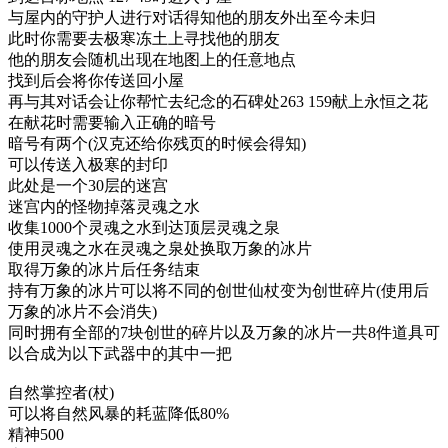
与屋内的守护人进行对话得知他的朋友外出至今未归
此时你需要去极寒冻土上寻找他的朋友
他的朋友会随机出现在地图上的任意地点
找到后会将你传送回小屋
再与其对话会让你帮忙去纪念的石碑处263 159献上永恒之花
在献花时需要输入正确的暗号
暗号有两个(汉克还给你残页的时候会得知)
可以传送入极寒的封印
此处是一个30层的迷宫
迷宫内的怪物掉落灵魂之水
收集1000个灵魂之水到达顶层灵魂之泉
使用灵魂之水在灵魂之泉处换取万象的冰片
取得万象的冰片后任务结束
持有万象的冰片可以将不同的创世仙杖变为创世碎片(使用后
万象的冰片不会消失)
同时拥有全部的7块创世的碎片以及万象的冰片一共8件道具可
以合成为以下武器中的其中一把
自然掌控者(杖)
可以将自然风暴的耗蓝降低80%
精神500