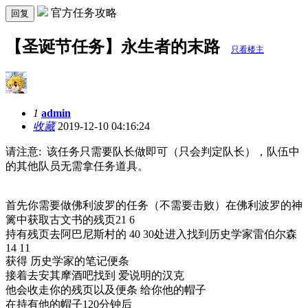
官方任务攻略
回复
【圣诞节任务】永生者的末路
只看楼主
1
admin
收藏
2019-12-10 04:16:24
请注意: 该任务只需要队长做即可（只会判定队长），队伍中
的其他队员无需拿任务道具。
首先你需要做佛利波罗的任务（不需要击败）在佛利波罗的神
篱中获取古文书的残页21 6
持有残页去阿巴尼斯村的 40 30处进入找到历史学家雷伯尔森
14 11
获得 历史学家的笔记便条
接着去安其摩酒吧找到 爱说明的汉克
他会收走你的残页以及便条 给你他的帽子
在持有他的帽子120分钟后