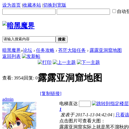
设为首页
|
收藏本站
|
切换到宽版
自动
搜索
暗黑魔界
»
论坛
›
任务攻略
›
苍茫大陆任务
›
露露亚洞窟地图
返回列表
露露亚洞窟地图
查看:
3954
|
回复:
0
[复制链接]
admin
电梯直达
1
发表于 2017-1-13 04:42:04
|
只看
点击图片可查看大图：
露露亚洞窟实际上就是黑不溜秋的