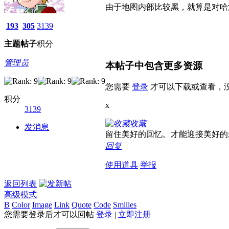
由于地图内部比较黑，就算是对哈
193
305
3139
主题
帖子
积分
管理员
本帖子中包含更多资源
您需要
登录
才可以下载或查看，
积分
x
3139
收藏
发消息
留住美好的回忆。才能迎接美好的
回复
使用道具
举报
返回列表
高级模式
B
Color
Image
Link
Quote
Code
Smilies
您需要登录后才可以回帖
登录
|
立即注册