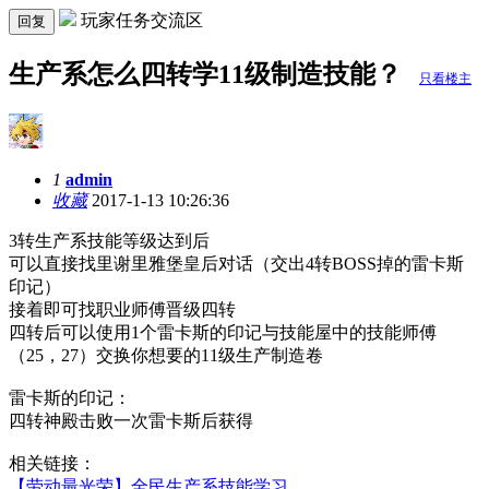
玩家任务交流区
回复
生产系怎么四转学11级制造技能？
只看楼主
1
admin
收藏
2017-1-13 10:26:36
3转生产系技能等级达到后
可以直接找里谢里雅堡皇后对话（交出4转BOSS掉的雷卡斯
印记）
接着即可找职业师傅晋级四转
四转后可以使用1个雷卡斯的印记与技能屋中的技能师傅
（25，27）交换你想要的11级生产制造卷
雷卡斯的印记：
四转神殿击败一次雷卡斯后获得
相关链接：
【劳动最光荣】全民生产系技能学习