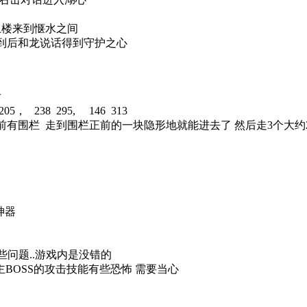
14上楼来到惬水之间
得到后和龙说话得到守护之心
后
， 238 295, 146 313
前有围栏 走到围栏正前的一块隐形地就能进去了 然后走3个大约2
神器
些问题..游戏内是没错的
 主BOSS的攻击技能有些恐怖 需要当心