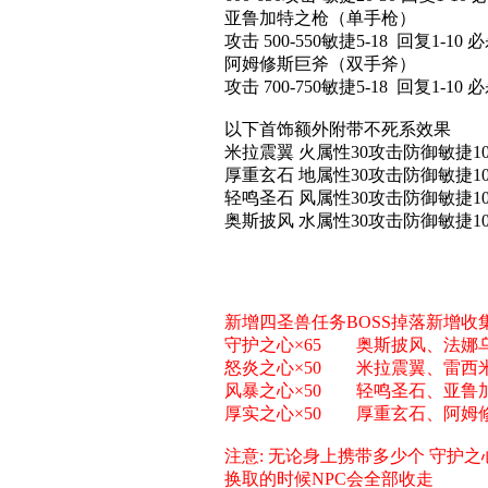
亚鲁加特之枪（单手枪）
攻击 500-550敏捷5-18 回复1-10 必
阿姆修斯巨斧（双手斧）
攻击 700-750敏捷5-18 回复1-10 必
以下首饰额外附带不死系效果
米拉震翼 火属性30攻击防御敏捷100精神10
厚重玄石 地属性30攻击防御敏捷100精神10
轻鸣圣石 风属性30攻击防御敏捷100精神10
奥斯披风 水属性30攻击防御敏捷100精神10
新增四圣兽任务BOSS掉落新增收
守护之心×65 奥斯披风、法娜
怒炎之心×50 米拉震翼、雷西
风暴之心×50 轻鸣圣石、亚鲁
厚实之心×50 厚重玄石、阿姆
注意: 无论身上携带多少个 守护
换取的时候NPC会全部收走