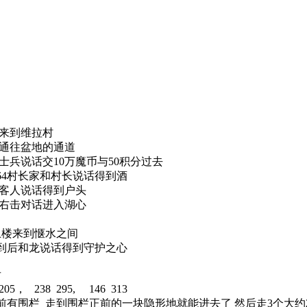
说话来到维拉村
进入通往盆地的通道
6和士兵说话交10万魔币与50积分过去
7 64村长家和村长说话得到酒
醺的客人说话得到户头
91右击对话进入湖心
14上楼来到惬水之间
得到后和龙说话得到守护之心
后
， 238 295, 146 313
前有围栏 走到围栏正前的一块隐形地就能进去了 然后走3个大约2