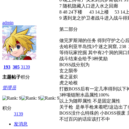
7 随机隐藏入口进入水之回廊
8 48 24下楼 43 14上楼 53 
9 遇到龙之护卫者战斗进入战斗
admin
第二部分
做完罗斯湖的任务 得到守护之心
去哈利亚半岛找3个迷之洞窟, 238 205
等待玩家挖掘 其中有2个洞的洞口
战斗结束会给予3种奖励
BOSS战分别为
193
305
3139
玄之陨帝
雀之蓝炽
主题
帖子
积分
虎之哈根
管理员
打败BOSS后有一定几率得到以下
3种项链附水晶属性100%
以上为随即属性 不是固定属性
关于枪 是单手枪来着吧!这边出了
积分
BOSS没什么特殊的 小BOSS很废
3139
不过百闪的话应该打不中
发消息