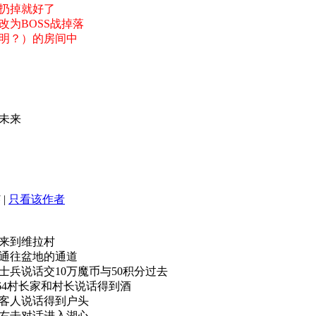
扔掉就好了
改为BOSS战掉落
神明？）的房间中
未来
5
|
只看该作者
说话来到维拉村
进入通往盆地的通道
6和士兵说话交10万魔币与50积分过去
7 64村长家和村长说话得到酒
醺的客人说话得到户头
91右击对话进入湖心