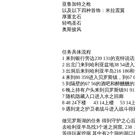
亚鲁加特之枪
以及以下四种首饰：米拉震翼
厚重玄石
轻鸣圣石
奥斯披风
任务具体流程
1 来到银行旁边239 131的克特
2 出北门来到哈利亚盆地38 54
3 出洞后来到哈利亚半岛216 18
4 来到80 359进入贝罗斯镇，到6
5 到隔壁的67 56的酒吧和醉醺
6 晚上持有户头来到贝罗斯镇91 
7 随机隐藏入口进入水之回廊
8 48 24下楼 43 14上楼 53 
9 遇到龙之护卫者战斗进入战斗
做完罗斯湖的任务 得到守护之心
去哈利亚半岛找3个迷之洞窟, 238 205
等待玩家挖掘 其中有2个洞的洞口