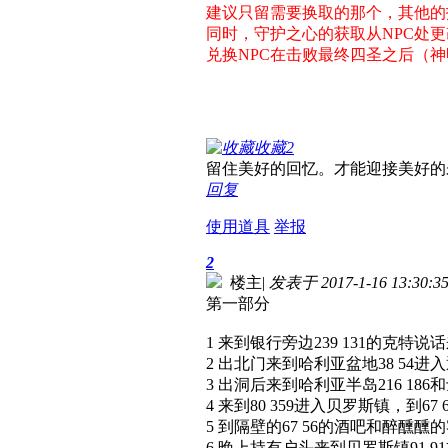
建议只留需要换取的那个，其他的
同时，守护之心的获取从NPC处更
兑换NPC在击败最终四圣之后（
收藏
2
留住美好的回忆。才能迎接美好的
回复
使用道具
举报
2
楼主
|
发表于 2017-1-16 13:30:3
第一部分
1 来到银行旁边239 131的克特
2 出北门来到哈利亚盆地38 54
3 出洞后来到哈利亚半岛216 18
4 来到80 359进入贝罗斯镇，到6
5 到隔壁的67 56的酒吧和醉醺
6 晚上持有户头来到贝罗斯镇91 