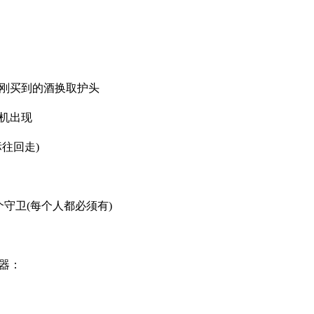
刚买到的酒换取护头
机出现
往回走)
守卫(每个人都必须有)
器：