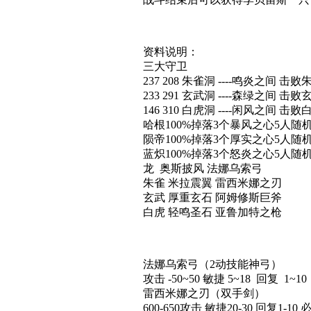
资料说明：
三大守卫
237 208 朱雀洞 ----鸣炎之间 击败
233 291 玄武洞 ----森绿之间 击败
146 310 白虎洞 ----闲风之间 击败
哈根100%掉落3个暴风之心5人随
陨帝100%掉落3个厚实之心5人随
蓝炽100%掉落3个怒炎之心5人随
龙 奥斯披风 法娜乌索弓
朱雀 米拉震翼 雷西米娜之刃
玄武 厚重玄石 阿姆修斯巨斧
白虎 轻鸣圣石 亚鲁加特之枪
法娜乌索弓（2动技能神弓）
攻击 -50~50 敏捷 5~18 回复 1~
雷西米娜之刃（双手剑）
600-650攻击 敏捷20-30 回复1-10 必