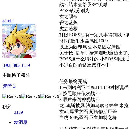
战斗结束会给予3种奖励
BOSS战分别为
玄之陨帝
admin
雀之蓝炽
虎之哈根
打败BOSS后有一定几率得到以下
3种项链附水晶属性100%
以上为随即属性 不是固定属性
关于枪 是单手枪来着吧!这边出了
BOSS没什么特殊的 小BOSS很废
不过百闪的话应该打不中
193
305
3139
主题
帖子
积分
任务最终完成
管理员
1 来到哈利亚半岛314 149
2 按照顺序依次战斗
3 最后来到神明战斗
龙 奥斯披风 法娜乌索弓朱雀 米
积分
玄武 厚重玄石 阿姆修斯巨斧
3139
白虎 轻鸣圣石 亚鲁加特之枪
发消息
战斗结束后可以获得李贝留斯一只