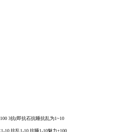
魅力值100 3抗(即抗石抗睡抗乱为1~10
化1-10 抗乱1-10 抗睡1-10魅力+100