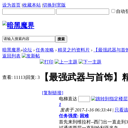
设为首页
|
收藏本站
|
切换到宽版
自动
搜索
暗黑魔界
»
论坛
›
任务攻略
›
精灵之约资料片
›
【最强武器与首饰】
返回列表
【最强武器与首饰】精灵
查看:
11113
|
回复:
3
[复制链接]
电梯直达
1
发表于 2017-1-16 06:33:44
|
只看
任务强度: 困难
首先来到维拉村--西门出一直走到3
过通道两层一直到哈利亚半岛