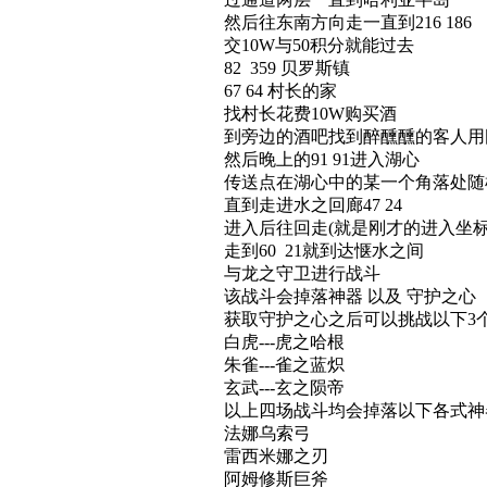
然后往东南方向走一直到216 186
交10W与50积分就能过去
82 359 贝罗斯镇
67 64 村长的家
找村长花费10W购买酒
到旁边的酒吧找到醉醺醺的客人用
然后晚上的91 91进入湖心
传送点在湖心中的某一个角落处随
直到走进水之回廊47 24
进入后往回走(就是刚才的进入坐标
走到60 21就到达惬水之间
与龙之守卫进行战斗
该战斗会掉落神器 以及 守护之心
获取守护之心之后可以挑战以下3个
白虎---虎之哈根
朱雀---雀之蓝炽
玄武---玄之陨帝
以上四场战斗均会掉落以下各式神
法娜乌索弓
雷西米娜之刃
阿姆修斯巨斧