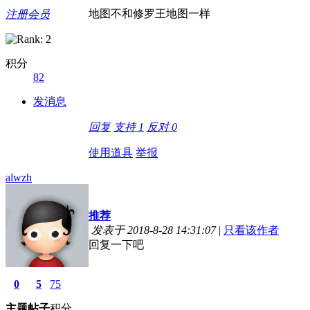
地图不和修罗王地图一样
注册会员
积分
82
发消息
回复
支持
1
反对
0
使用道具
举报
alwzh
推荐
发表于 2018-8-28 14:31:07
|
只看该作者
回复一下吧
0
5
75
主题
帖子
积分