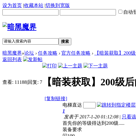
设为首页
|
收藏本站
|
切换到宽版
自动
搜索
暗黑魔界
»
论坛
›
任务攻略
›
官方任务攻略
›
【暗装获取】200
返回列表
【暗装获取】200级
查看:
11188
|
回复:
7
[复制链接]
电梯直达
1
发表于 2017-1-20 01:12:08
|
只看
首先你的等级得达到200级.....
装备要求
闪100