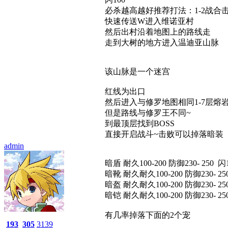
必杀越高越好推荐打法：1-2战合
快速传送W进入维诺亚村
然后出村沿着地图上的路线走
走到大树的地方进入温迪亚山脉
该山脉是一个迷宫
红线为出口
然后进入与修罗地图相同1-7层熔
但是路线与修罗王不同~
到最顶层找到BOSS
直接开启战斗~击败可以掉落暗装
admin
暗盾 耐久100-200 防御230- 250 闪10
暗靴 耐久耐久100-200 防御230- 250 
暗盔 耐久耐久100-200 防御230- 250
暗铠 耐久耐久100-200 防御230- 250
有几率掉落下面的2个宠
193
305
3139