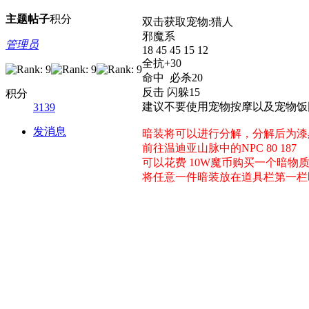
主题
帖子
积分
双击获取宠物:猎人
邪魔系
管理员
18 45 45 15 12
全抗+30
命中 必杀20
反击 闪躲15
积分
建议不要使用宠物按摩以及宠物饭
3139
发消息
暗装将可以进行分解，分解后为漆黑
前往温迪亚山脉中的NPC
80 187
可以花费 10W魔币购买一个暗物
将任意一件暗装放在道具栏第一栏