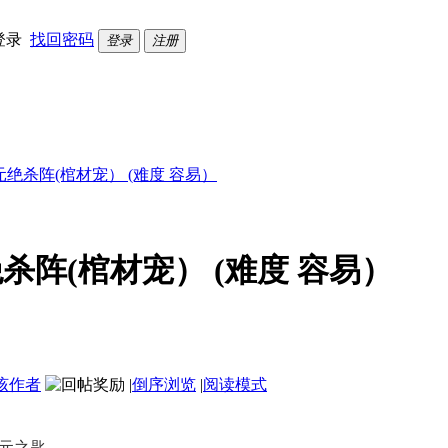
登录
找回密码
登录
注册
绝杀阵(棺材宠） (难度 容易）
阵(棺材宠） (难度 容易）
该作者
|
倒序浏览
|
阅读模式
次元之匙