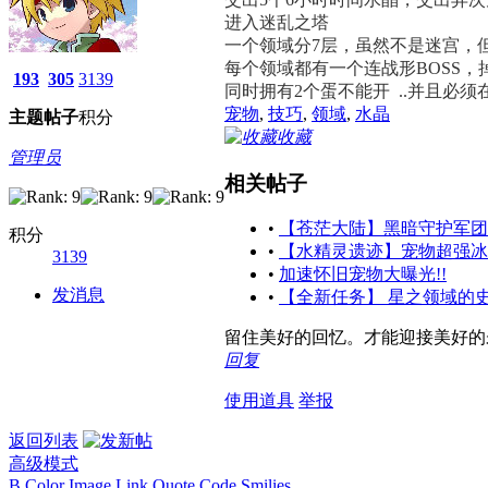
进入迷乱之塔
一个领域分7层，虽然不是迷宫，
每个领域都有一个连战形BOSS
193
305
3139
同时拥有2个蛋不能开 ..并且必须
宠物
,
技巧
,
领域
,
水晶
主题
帖子
积分
收藏
管理员
相关帖子
•
【苍茫大陆】黑暗守护军团 
积分
•
【水精灵遗迹】宠物超强冰冻
3139
•
加速怀旧宠物大曝光!!
发消息
•
【全新任务】 星之领域的史
留住美好的回忆。才能迎接美好的
回复
使用道具
举报
返回列表
高级模式
B
Color
Image
Link
Quote
Code
Smilies