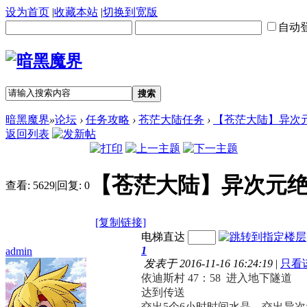
设为首页
|
收藏本站
|
切换到宽版
自动
搜索
暗黑魔界
»
论坛
›
任务攻略
›
苍茫大陆任务
›
【苍茫大陆】异次元
返回列表
【苍茫大陆】异次元绝杀
查看:
5629
|
回复:
0
[复制链接]
电梯直达
1
admin
发表于 2016-11-16 16:24:19
|
只看
依迪斯村 47：58 进入地下隧道
达到传送
交出5个6小时时间水晶，交出异