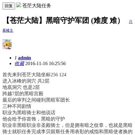
苍茫大陆任务
回复
【苍茫大陆】黑暗守护军团 (难度 难）
只
看楼主
1
admin
收藏
2016-11-16 16:25:56
首先来到苍茫大陆坐标256 124
进入冰峰的洞穴 共2层
地底洞穴 也是2层
跨越7层的黑暗宫殿
最后的审判之间碰到黑暗军团长
三种不同剧情
职业为黑暗骑士和他说话
他会给予你首饰，黑暗的守护
职业非黑暗职业非圣殿骑士，但是拥有暗之纹章，也就是黑暗
骑士就职任务完成李贝留斯任务用表彰的戒指和黑暗使者换的