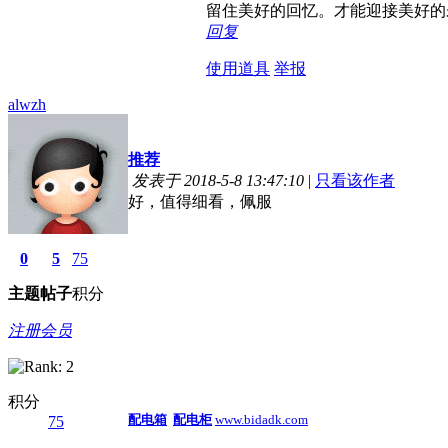
留住美好的回忆。才能迎接美好的
回复
使用道具
举报
alwzh
推荐
发表于 2018-5-8 13:47:10
|
只看该作者
好，值得细看，佩服
0
5
75
主题
帖子
积分
注册会员
积分
配电箱
配电柜
www.bidadk.com
75