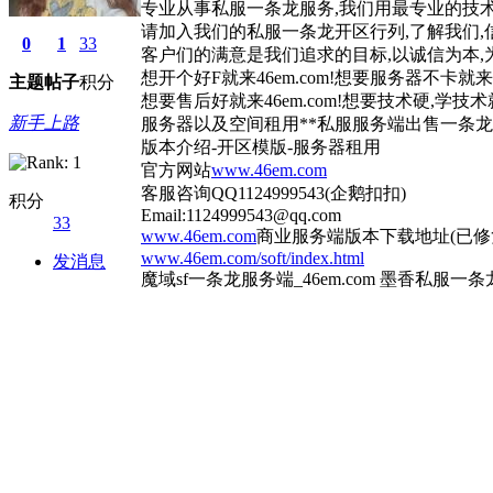
专业从事私服一条龙服务,我们用最专业的技术
请加入我们的私服一条龙开区行列,了解我们,
0
1
33
客户们的满意是我们追求的目标,以诚信为本,
想开个好F就来46em.com!想要服务器不卡就来46
主题
帖子
积分
想要售后好就来46em.com!想要技术硬,学技
新手上路
服务器以及空间租用**私服服务端出售一条龙
版本介绍-开区模版-服务器租用
官方网站
www.46em.com
客服咨询QQ1124999543(企鹅扣扣)
积分
Email:1124999543@qq.com
33
www.46em.com
商业服务端版本下载地址(已修
www.46em.com/soft/index.html
发消息
魔域sf一条龙服务端_46em.com 墨香私服一条龙