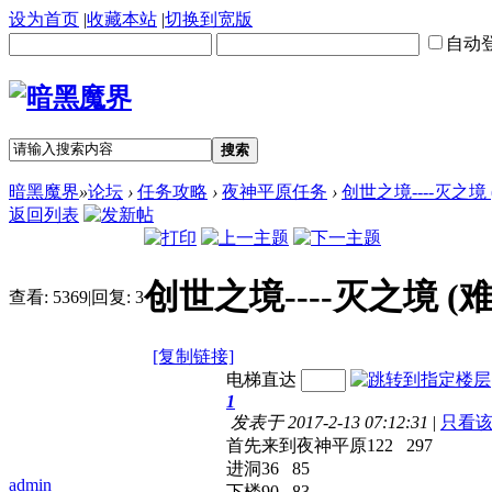
设为首页
|
收藏本站
|
切换到宽版
自动
搜索
暗黑魔界
»
论坛
›
任务攻略
›
夜神平原任务
›
创世之境----灭之境
返回列表
创世之境----灭之境 (
查看:
5369
|
回复:
3
[复制链接]
电梯直达
1
发表于 2017-2-13 07:12:31
|
只看
首先来到夜神平原122 297
进洞36 85
admin
下楼90 83