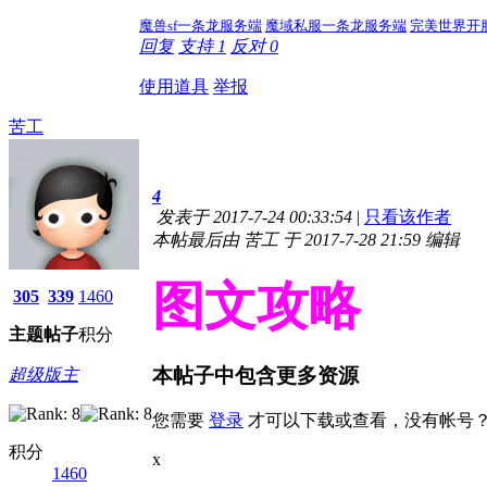
魔兽sf一条龙服务端
魔域私服一条龙服务端
完美世界开
回复
支持
1
反对
0
使用道具
举报
苦工
4
发表于 2017-7-24 00:33:54
|
只看该作者
本帖最后由 苦工 于 2017-7-28 21:59 编辑
图文攻略
305
339
1460
主题
帖子
积分
本帖子中包含更多资源
超级版主
您需要
登录
才可以下载或查看，没有帐号
积分
x
1460