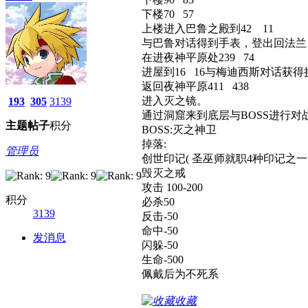
下楼70 57
上楼进入巴鲁之殿到42 11
与巴鲁对话得到手表，登出回法兰
在进夜神平原处239 74
进屋到16 16与梅迪西斯对话获
返回夜神平原411 438
进入灭之镜。
193
305
3139
通过洞窟来到底层与BOSS进行对
主题
帖子
积分
BOSS:灭之神卫
掉落:
管理员
创世印记( 圣巫师就职4种印记之一 
毁灭之戒
攻击 100-200
积分
必杀50
3139
反击-50
命中-50
发消息
闪躲-50
生命-500
佩戴后为不死系
收藏