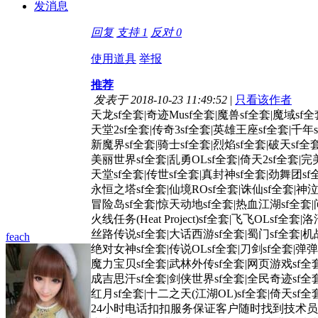
发消息
回复
支持
1
反对
0
使用道具
举报
推荐
发表于 2018-10-23 11:49:52
|
只看该作者
天龙sf全套|奇迹Musf全套|魔兽sf全套|魔域sf全
天堂2sf全套|传奇3sf全套|英雄王座sf全套|千年
新魔界sf全套|骑士sf全套|烈焰sf全套|破天sf全
美丽世界sf全套|乱勇OLsf全套|倚天2sf全套|完
天堂sf全套|传世sf全套|真封神sf全套|劲舞团sf
永恒之塔sf全套|仙境ROsf全套|诛仙sf全套|神泣
冒险岛sf全套|惊天动地sf全套|热血江湖sf全套|
火线任务(Heat Project)sf全套|飞飞OLsf全套
丝路传说sf全套|大话西游sf全套|蜀门sf全套|机
feach
绝对女神sf全套|传说OLsf全套|刀剑sf全套|弹弹
魔力宝贝sf全套|武林外传sf全套|网页游戏sf全套
成吉思汗sf全套|剑侠世界sf全套|全民奇迹sf全套
红月sf全套|十二之天(江湖OL)sf全套|倚天sf全套|
24小时电话扣扣服务保证客户随时找到技术员