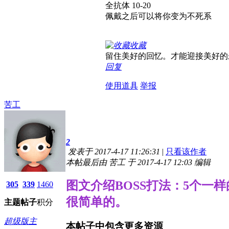
全抗体 10-20
佩戴之后可以将你变为不死系
收藏
留住美好的回忆。才能迎接美好的
回复
使用道具
举报
苦工
2
发表于 2017-4-17 11:26:31
|
只看该作者
本帖最后由 苦工 于 2017-4-17 12:03 编辑
图文介绍
BOSS打法：5个
305
339
1460
很简单的。
主题
帖子
积分
超级版主
本帖子中包含更多资源