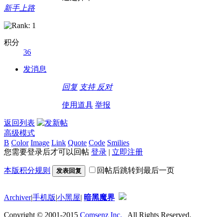
新手上路
积分
36
发消息
回复
支持
反对
使用道具
举报
返回列表
高级模式
B
Color
Image
Link
Quote
Code
Smilies
您需要登录后才可以回帖
登录
|
立即注册
本版积分规则
回帖后跳转到最后一页
发表回复
Archiver
|
手机版
|
小黑屋
|
暗黑魔界
Copyright © 2001-2015
Comsenz Inc.
All Rights Reserved.