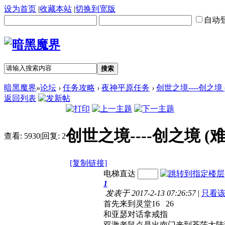
设为首页
|
收藏本站
|
切换到宽版
自动
搜索
暗黑魔界
»
论坛
›
任务攻略
›
夜神平原任务
›
创世之境----创之境
返回列表
创世之境----创之境 (
查看:
5930
|
回复:
2
[复制链接]
电梯直达
1
发表于 2017-2-13 07:26:57
|
只看
首先来到灵堂16 26
和亚瑟对话拿戒指
双激老鼠点是出南门来到苍茫大陆到2