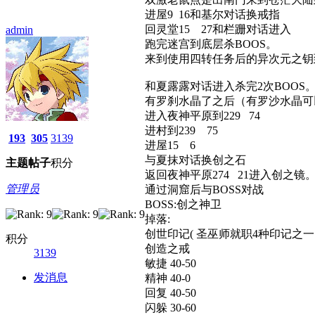
进屋9 16和基尔对话换戒指
回灵堂15 27和栏跚对话进入
admin
跑完迷宫到底层杀BOOS。
来到使用四转任务后的异次元之钥到达
和夏露露对话进入杀完2次BOOS
有罗刹水晶了之后（有罗沙水晶可
进入夜神平原到229 74
进村到239 75
193
305
3139
进屋15 6
与夏抹对话换创之石
主题
帖子
积分
返回夜神平原274 21进入创之镜
管理员
通过洞窟后与BOSS对战
BOSS:创之神卫
掉落:
创世印记( 圣巫师就职4种印记之一 
积分
创造之戒
3139
敏捷 40-50
发消息
精神 40-0
回复 40-50
闪躲 30-60