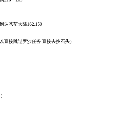
苍茫大陆162.150
。
以直接跳过罗沙任务 直接去换石头）
。
)