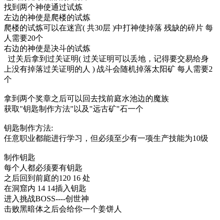
找到两个神使通过试炼
左边的神使是爬楼的试炼
爬楼的试炼可以在迷宫( 共30层 )中打神使掉落 残缺的碎片 每
人需要20个
右边的神使是决斗的试炼
过关后拿到过关证明( 过关证明可以丢地，记得要交易给身
上没有掉落过关证明的人 ) 战斗会随机掉落太阳矿 每人需要2
个
拿到两个奖章之后可以回去找前庭水池边的魔族
获取"钥匙制作方法"以及"远古矿"石一个
钥匙制作方法:
任意职业都能进行学习，但必须至少有一项生产技能为10级
制作钥匙
每个人都必须要有钥匙
之后回到前庭的120 16 处
在洞窟内 14 14插入钥匙
进入挑战BOSS----创世神
击败黑暗体之后会给你一个姜饼人