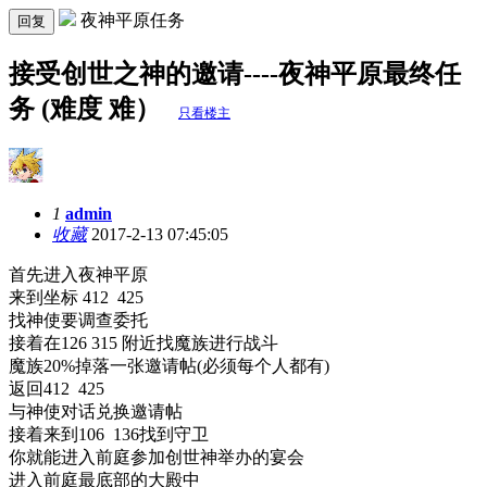
夜神平原任务
回复
接受创世之神的邀请----夜神平原最终任
务 (难度 难）
只看楼主
1
admin
收藏
2017-2-13 07:45:05
首先进入夜神平原
来到坐标 412 425
找神使要调查委托
接着在126 315 附近找魔族进行战斗
魔族20%掉落一张邀请帖(必须每个人都有)
返回412 425
与神使对话兑换邀请帖
接着来到106 136找到守卫
你就能进入前庭参加创世神举办的宴会
进入前庭最底部的大殿中