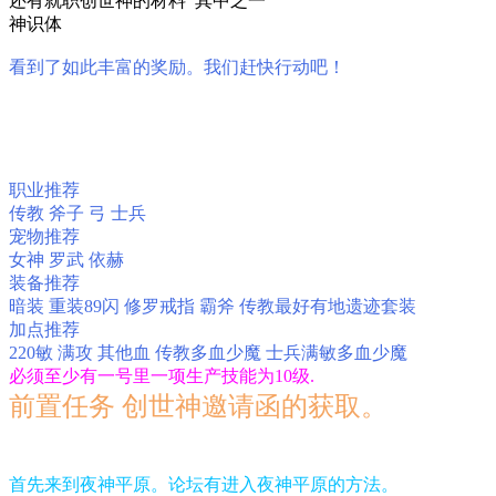
还有就职创世神的材料 其中之一
神识体
看到了如此丰富的奖励。我们赶快行动吧！
职业推荐
传教 斧子 弓 士兵
宠物推荐
女神 罗武 依赫
装备推荐
暗装 重装89闪 修罗戒指 霸斧 传教最好有地遗迹套装
加点推荐
220敏 满攻 其他血 传教多血少魔 士兵满敏多血少魔
必须至少有一号里一项生产技能为10级.
前置任务 创世神邀请函的获取。
首先来到夜神平原。论坛有进入夜神平原的方法。