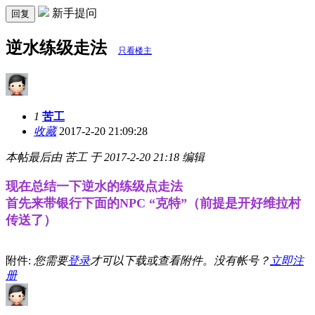
新手提问
回复
逆水练级走法
只看楼主
1
苦工
收藏
2017-2-20 21:09:28
本帖最后由 苦工 于 2017-2-20 21:18 编辑
现在总结一下逆水的练级点走法
首先来带银行下面的NPC “克特”（前提是开好维拉村
传送了）
附件:
您需要
登录
才可以下载或查看附件。没有帐号？
立即注
册