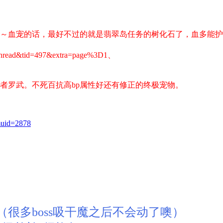
～
血宠的话，最好不过的就是翡翠岛任务的树化石了，血多能护
ewthread&tid=497&extra=page%3D1、
者罗武。不死百抗高bp属性好还有修正的终极宠物。
omuid=2878
很多boss吸干魔之后不会动了噢）