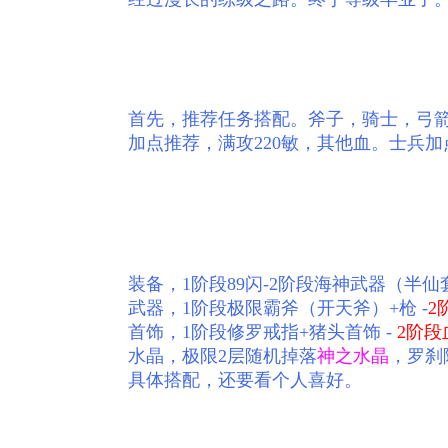
首先，推荐任务搭配。斧子，骑士，弓
加点推荐，满攻220敏，其他血。士兵加
装备，1阶段89闪-2阶段海神武器（半仙
武器，1阶段极限霸斧（开天斧）+枪 -
2
首饰，1阶段修罗戒指+猪头首饰 -
2阶段
水晶，极限2层随机掉落
神之水晶
，罗刹
具体搭配，还要看个人喜好。