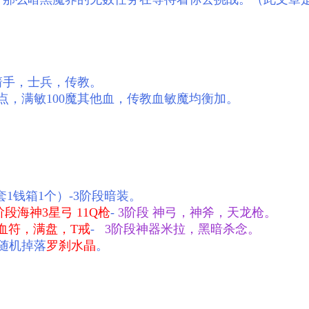
箭手，士兵，传教。
点，满敏100魔其他血，传教血敏魔均衡加。
套1钱箱1个）-3阶段暗装。
阶段海神3星弓 11Q枪
-
3阶段 神弓，神斧，天龙枪。
血符，满盘，T戒
-
3阶段神器米拉，黑暗杀念。
随机掉落
罗刹水晶
。