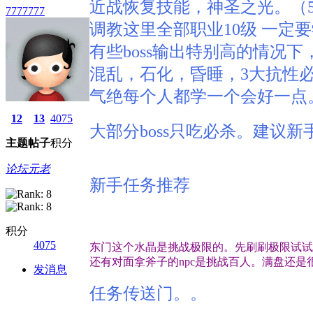
近战恢复技能，神圣之光。（
7777777
调教这里全部职业10级 一定
有些boss输出特别高的情况
混乱，石化，昏睡，3大抗性
气绝每个人都学一个会好一点
12
13
4075
大部分boss只吃必杀。建议
主题
帖子
积分
论坛元老
新手任务推荐
积分
4075
东门这个水晶是挑战极限的。先刷刷极限试试
还有对面拿斧子的npc是挑战百人。满盘还是
发消息
任务传送门。。