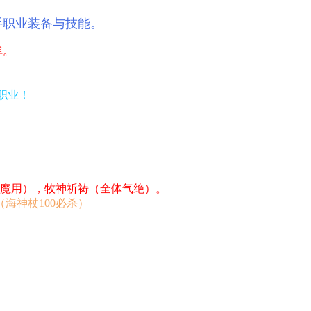
手职业装备与技能。
弹。
职业！
魔用），牧神祈祷（全体气绝）。
海神杖100必杀）