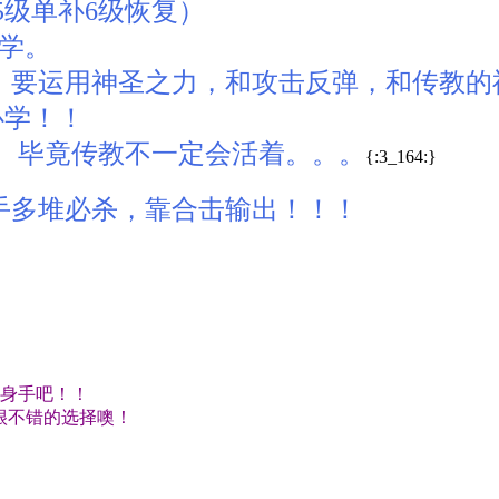
5级单补6级恢复）
要学。
下，要运用神圣之力，和攻击反弹，和传教
必学！！
。毕竟传教不一定会活着。。。
{:3_164:}
新手多堆必杀，靠合击输出！！！
身手吧！！
很不错的选择噢！