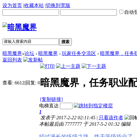
设为首页
|
收藏本站
|
切换到宽版
自动
搜索
暗黑魔界
»
论坛
›
暗黑魔界
›
玩家任务交流区
›
暗黑魔界，任务
返回列表
暗黑魔界，任务职业
查看:
6612
|
回复:
0
[复制链接]
电梯直达
1
发表于 2017-2-22 02:11:45
|
只看该作者
本帖最后由 7777777 于 2017-5-2 01:32 编辑
经过漫长的练级之路。终于等级毕业了