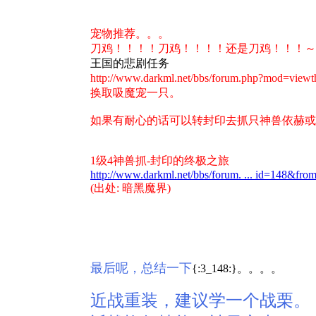
宠物推荐。。。
刀鸡！！！！刀鸡！！！！还是刀鸡！！！～
王国的悲剧任务
http://www.darkml.net/bbs/forum.php?mod=vi
换取吸魔宠一只。
如果有耐心的话可以转封印去抓只神兽依赫或
1级4神兽抓-封印的终极之旅
http://www.darkml.net/bbs/forum. ... id=148&fr
(出处: 暗黑魔界)
最后呢，总结一下
{:3_148:}。。。。
近战重装，建议学一个战栗。（