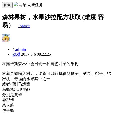
翡翠大陆任务
回复
森林果树，水果沙拉配方获取 (难度 容
易）
只看楼主
1
admin
收藏
2017-3-6 08:22:25
在露维斯森林中会出现一种黄色叶子的果树
对着果树输入对话：调查可以随机得到橘子、苹果、桃子、猕
猴桃、奇怪的水果其中之一
或者捅到马蜂窝
马蜂窝出现连战
分别是黄蜂
异型蜂
杀人蜂
虎头蜂