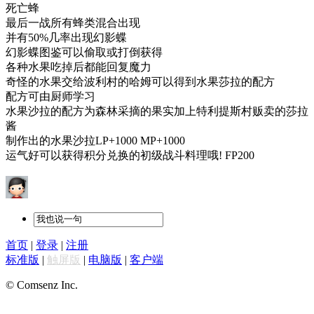
死亡蜂
最后一战所有蜂类混合出现
并有50%几率出现幻影蝶
幻影蝶图鉴可以偷取或打倒获得
各种水果吃掉后都能回复魔力
奇怪的水果交给波利村的哈姆可以得到水果莎拉的配方
配方可由厨师学习
水果沙拉的配方为森林采摘的果实加上特利提斯村贩卖的莎拉
酱
制作出的水果沙拉LP+1000 MP+1000
运气好可以获得积分兑换的初级战斗料理哦! FP200
首页
|
登录
|
注册
标准版
|
触屏版
|
电脑版
|
客户端
© Comsenz Inc.