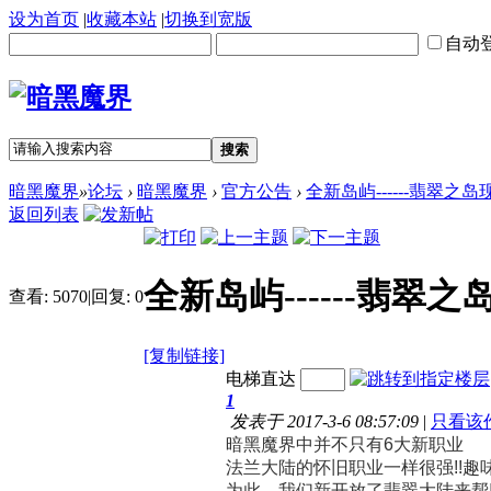
设为首页
|
收藏本站
|
切换到宽版
自动
搜索
暗黑魔界
»
论坛
›
暗黑魔界
›
官方公告
›
全新岛屿------翡翠之岛
返回列表
全新岛屿------翡翠之
查看:
5070
|
回复:
0
[复制链接]
电梯直达
1
发表于 2017-3-6 08:57:09
|
只看该
暗黑魔界中并不只有6大新职业
法兰大陆的怀旧职业一样很强!!趣
为此，我们新开放了翡翠大陆来帮