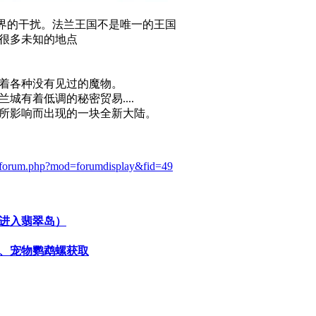
世界的干扰。法兰王国不是唯一的王国
很多未知的地点
着各种没有见过的魔物。
城有着低调的秘密贸易....
所影响而出现的一块全新大陆。
s/forum.php?mod=forumdisplay&fid=49
进入翡翠岛）
、宠物鹦鹉螺获取