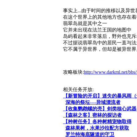
事实上...由于时间的推移以及异
在这个世界上的其他地方也存在着
翡翠岛就是其中之一
它并未出现在法兰王国的地图中
岛屿看起来非常落后，野外也充斥
不过据说翡翠岛中的居民一直与法兰
它不属于异世界，但却是被异世界
攻略板块:
http://www.darkml.net/bb
相关任务开放:
【新冒险的开启】迷失的暴风雨（
深海的祭坛----异域漂流者
【收集鹦鹉螺的壳】剑类核心武器
【森林之客】密林的探访者
【种树任务】各种树精宠物取得
森林果树，水果沙拉配方获取
罗兰特海底隧道的守卫