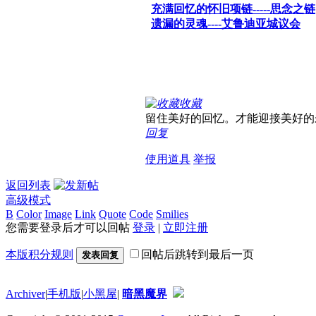
充满回忆的怀旧项链-----思念之链
遗漏的灵魂----艾鲁迪亚城议会
收藏
留住美好的回忆。才能迎接美好的
回复
使用道具
举报
返回列表
高级模式
B
Color
Image
Link
Quote
Code
Smilies
您需要登录后才可以回帖
登录
|
立即注册
本版积分规则
回帖后跳转到最后一页
发表回复
Archiver
|
手机版
|
小黑屋
|
暗黑魔界