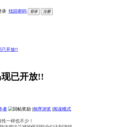
登录
找回密码
登录
注册
现已开放!!
岛现已开放!!
作者
|
倒序浏览
|
阅读模式
味性一样也不少！
助这些法兰城的怀旧职业们达到顶端。