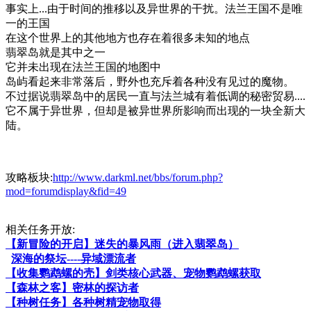
事实上...由于时间的推移以及异世界的干扰。法兰王国不是唯
一的王国
在这个世界上的其他地方也存在着很多未知的地点
翡翠岛就是其中之一
它并未出现在法兰王国的地图中
岛屿看起来非常落后，野外也充斥着各种没有见过的魔物。
不过据说翡翠岛中的居民一直与法兰城有着低调的秘密贸易....
它不属于异世界，但却是被异世界所影响而出现的一块全新大
陆。
攻略板块:
http://www.darkml.net/bbs/forum.php?
mod=forumdisplay&fid=49
相关任务开放:
【新冒险的开启】迷失的暴风雨（进入翡翠岛）
深海的祭坛----异域漂流者
【收集鹦鹉螺的壳】剑类核心武器、宠物鹦鹉螺获取
【森林之客】密林的探访者
【种树任务】各种树精宠物取得