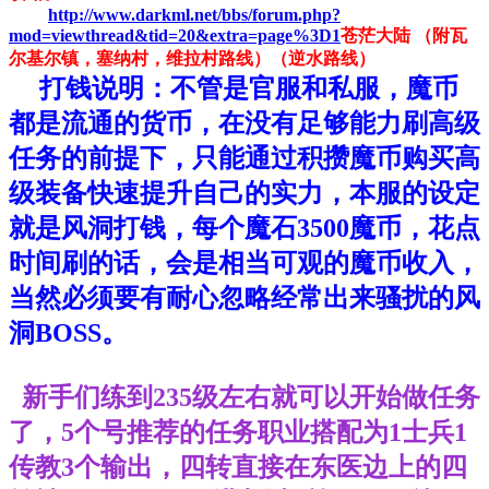
http://www.darkml.net/bbs/forum.php?
mod=viewthread&tid=20&extra=page%3D1
苍茫大陆 （附瓦
尔基尔镇，塞纳村，维拉村路线）（逆水路线）
打钱说明：不管是官服和私服，魔币
都是流通的货币，在没有足够能力刷高级
任务的前提下，只能通过积攒魔币购买高
级装备快速提升自己的实力，本服的设定
就是风洞打钱，每个魔石3500魔币，花点
时间刷的话，会是相当可观的魔币收入，
当然必须要有耐心忽略经常出来骚扰的风
洞BOSS。
新手们练到235级左右就可以开始做任务
了，5个号推荐的任务职业搭配为1士兵1
传教3个输出，四转直接在东医边上的四