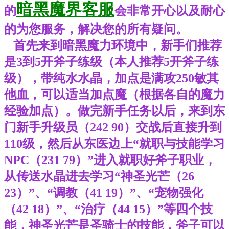
暗黑魔界客服
的
会非常开心以及耐心
的为您服务，解决您的所有疑问。
首先来到暗黑魔力环境中，新手们推荐
是3到5开斧子练级（本人推荐5开斧子练
级），带纯水水晶，加点是满攻250敏其
他血，可以适当加点魔（根据各自的魔力
经验加点）。做完新手任务以后，来到东
门新手升级员（242 90）交战后直接升到
110级，然后从东医边上“就职与技能学习
NPC（231 79）”进入就职好斧子职业，
从传送水晶进去学习“神圣光芒（26
23）”、“调教（41 19）”、“宠物强化
（42 18）”、“治疗（44 15）”等四个技
能，神圣光芒是圣骑士的技能，斧子可以