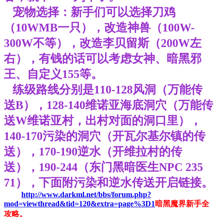
宠物选择：新手们可以选择刀鸡
（10WMB一只），改造神兽（100W-
300W不等），改造李贝留斯（200W左
右），有钱的话可以考虑女神、暗黑邪
王、自定义155等。
练级路线分别是110-128风洞（万能传
送B），128-140维诺亚海底洞穴（万能传
送W维诺亚村，出村对面的洞口里），
140-170污染的洞穴（开瓦尔基尔镇的传
送），170-190逆水（开维拉村的传
送），190-244（东门黑暗医生NPC 235
71），下面附污染和逆水传送开启链接。
http://www.darkml.net/bbs/forum.php?
mod=viewthread&tid=120&extra=page%3D1
暗黑魔界新手全
攻略。