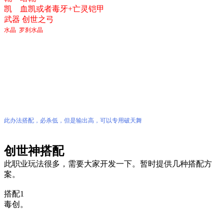
凯 血凯或者毒牙+亡灵铠甲
武器 创世之弓
水晶 罗刹水晶
此办法搭配，必杀低，但是输出高，可以专用
破天舞
创世神搭配
此职业玩法很多，需要大家开发一下。暂时提供几种搭配方
案。
搭配1
毒创。