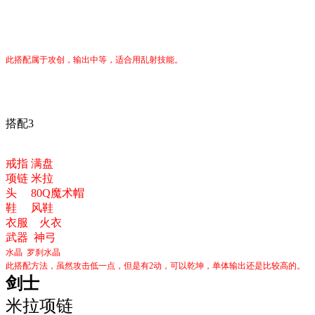
此搭配属于攻创，输出中等，适合用乱射技能。
搭配3
戒指 满盘
项链 米拉
头
80Q魔术帽
鞋
风鞋
衣服 火衣
武器 神弓
水晶 罗刹水晶
此搭配方法，虽然攻击低一点，但是有2动，可以乾坤，单体输出还是比较高的。
剑士
米拉项链