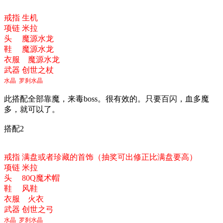
戒指 生机
项链 米拉
头
魔源水龙
鞋
魔源水龙
衣服
魔源水龙
武器 创世之杖
水晶 罗刹水晶
此搭配全部靠魔，来毒boss。很有效的。只要百闪，血多魔
多，就可以了。
搭配2
戒指 满盘或者珍藏的首饰（抽奖可出修正比满盘要高）
项链 米拉
头
80Q魔术帽
鞋
风鞋
衣服 火衣
武器 创世之弓
水晶 罗刹水晶