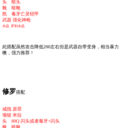
头 暗头
靴 暗靴
凯 毒牙亡灵铠甲
武器 强化神枪
水晶 罗刹水晶
此搭配虽然攻击降低200左右但是武器自带变身，相当暴力
噢，强力推荐！
修罗
搭配
戒指 原罪
项链 米拉
头
80Q 闪头或者毒牙+闪头
靴 暗靴