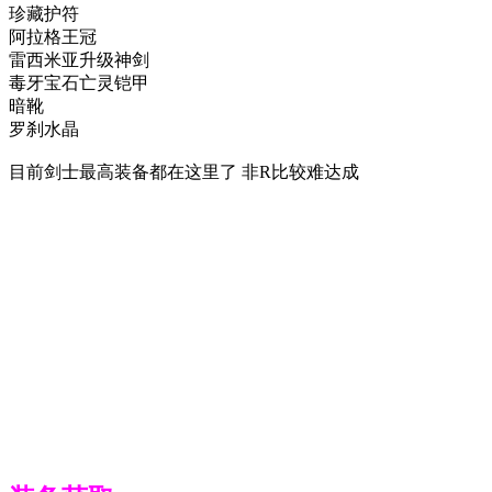
珍藏护符
阿拉格王冠
雷西米亚升级神剑
毒牙宝石亡灵铠甲
暗靴
罗刹水晶
目前剑士最高装备都在这里了 非R比较难达成