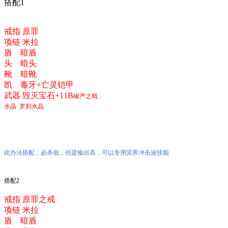
搭配1
戒指 原罪
项链 米拉
盾 暗盾
头 暗头
靴 暗靴
凯 毒牙+亡灵铠甲
武器 毁灭宝石+11B
峻严之戟
水晶 罗刹水晶
此办法搭配，必杀低，但是输出高，可以专用冥界冲击波技能
搭配2
戒指 原罪之戒
项链 米拉
盾 暗盾