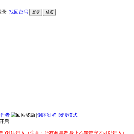
登录
找回密码
登录
注册
该作者
|
倒序浏览
|
阅读模式
0开启
者
)对话进入（注意：所有参与者 身上不能带宠才可以进入）