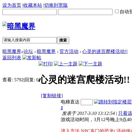
设为首页
|
收藏本站
|
切换到宽版
自动
搜索
暗黑魔界
»
论坛
›
暗黑魔界
›
官方活动
›
心灵的迷宫爬楼活动!!
返回列表
心灵的迷宫爬楼活动!!
查看:
5792
|
回复:
0
[复制链接]
电梯直达
1
发表于 2017-3-10 13:12:54
|
只看
游戏活动时间，3月12号晚上9点4
进入方法 NPC东门的恐龙(
活动使