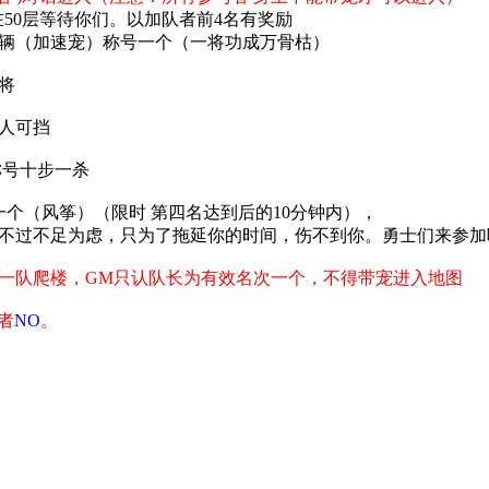
会在50层等待你们。以加队者前4名有奖励
利一辆（加速宠）称号一个（一将功成万骨枯）
猛将
无人可挡
称号十步一杀
个（风筝）（限时 第四名达到后的10分钟内），
不过不足为虑，只为了拖延你的时间，伤不到你。勇士们来参加
一队爬楼，GM只认队长为有效名次一个，不得带宠进入地图
者
NO
。