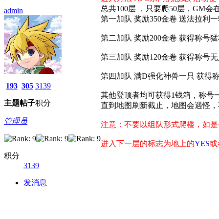
总共100层 ，只要爬50层，GM
admin
第一加队 奖励350金卷 送法拉
第二加队 奖励200金卷 获得称号
第三加队 奖励120金卷 获得称号
第四加队 满D强化神兽一只 获得
193
305
3139
其他登顶者均可获得1钱箱，称号一
主题
帖子
积分
直到地图刷新截止，地图会遇怪，
管理员
注意：不要以组队形式爬楼，如是
进入下一层的标志为地上的
YES
或
积分
3139
发消息