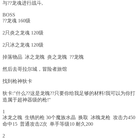
与??龙魂进行战斗,
BOSS
??龙魂 160级
2只炎之龙魂 120级
2只冰之龙魂 120级
掉落物品 冰之龙魄 炎之龙魄 ??龙魄
然后去哥拉尔城，冒险者旅馆
找到枪神狄卡
狄卡:"什么??这是龙魄??只要你给我足够的材料!我可以为你打
造属于超神器级的枪!"
1
冰龙之魄 生锈的枪 30个魔族水晶 换取 冰魄龙枪 攻击力450
命中15 普通攻击2次 单手等级10 耐久200
2