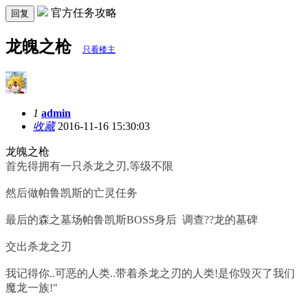
官方任务攻略
回复
龙魄之枪
只看楼主
1
admin
收藏
2016-11-16 15:30:03
龙魄之枪
首先得拥有一只杀龙之刃,等级不限
然后做帕鲁凯斯的亡灵任务
最后的森之墓场帕鲁凯斯BOSS身后 调查??龙的墓碑
交出杀龙之刃
我记得你..可恶的人类..带着杀龙之刃的人类!是你毁灭了我们
魔龙一族!"