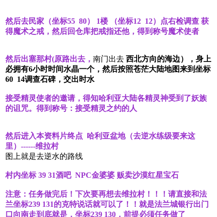
然后去民家（坐标55 80） 1楼 （坐标12 12）点右检调查 获
得魔术之戒，然后回仓库把戒指还他，得到称号魔术使者
然后出塞那村(原路出去，
南门出去
西北方向的海边），身上
必拥有6小时时间水晶一个，然后按照苍茫大陆地图来到坐标
60 14调查石碑，交出时水
接受精灵使者的邀请，得知哈利亚大陆各精灵神受到了妖族
的诅咒。得到称号：接受精灵之约的人
然后进入本资料片终点 哈利亚盆地（去逆水练级要来这
里）------维拉村
图上就是去逆水的路线
村内坐标 39 31酒吧 NPC金婆婆 贩卖沙漠红星宝石
注意：任务做完后！下次要再想去维拉村！！！请直接和法
兰坐标239 131的克特说话就可以了！！就是法兰城银行出门
口向南走到底就是，坐标239 130，前提必须任务做了