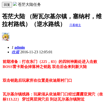
苍茫大陆任务
回复
苍茫大陆 （附瓦尔基尔镇，塞纳村，维
拉村路线）（逆水路线）
只看楼主
1
admin
收藏
2016-11-23 12:05:01
前期准备：打
在东门（225，83）的四转神殿处进入击败
BOSS雷卡斯
会掉落神之钥匙 双击后会来到新大陆
双击钥匙后玩家所在位置是依迪斯村门口
瓦尔基尔镇线路：玩家须从依迪斯门口经过露露亚洞穴（坐
标113.22） 穿过两层洞穴后 到达瓦尔基尔镇附近