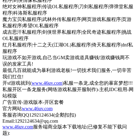
程序|剑侠情缘私服程序
绝对女神私服程序|传说OL私服程序|刀剑私服程序|弹弹堂私服
程序|科洛斯私服程序
魔力宝贝私服程序|武林外传私服程序|网页游戏私服程序|页游
私服程序|希望OL私服程序
成吉思汗私服程序|剑侠世界私服程序|全民奇迹私服程序|挑战
OL私服程序
红月私服程序|十二之天(江湖OL)私服程序|倚天私服程序|dnf私
服程序
玩游戏不如开游戏,自己当GM卖游戏道具赚钱!游戏赚钱两不
误的发家工具!
最低几百就能成为暴利游戏老板!一切技术我们服务,一切辛苦
我们扛住!
开sf游戏就到(
www.46uv.com
)私服一条龙,成全您的暴富梦想!!!
私服开区一条龙服务(网络游戏私服开服制作)-主机IDC租用-网
站模版
广告宣传-游戏版本-开区套餐
官方网站
www.46uv.com
客服咨询QQ1292124634(企鹅扣扣)
Email:1292124634@qq.com
www.46uv.com
服务端商业版本下载地址(已修复不能下载问
题):