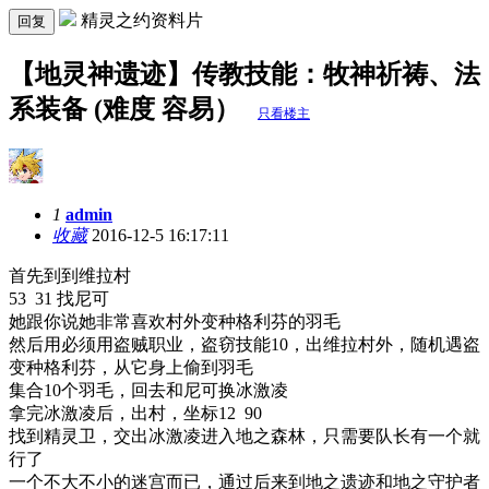
精灵之约资料片
回复
【地灵神遗迹】传教技能：牧神祈祷、法
系装备 (难度 容易）
只看楼主
1
admin
收藏
2016-12-5 16:17:11
首先到到维拉村
53 31
找尼可
她跟你说她非常喜欢村外变种格利芬的羽毛
然后用必须用盗贼职业，盗窃技能
10
，出维拉村外，随机遇盗
变种格利芬，从它身上偷到羽毛
集合
10
个羽毛，回去和尼可换冰激凌
拿完冰激凌后，出村，坐标
12 90
找到精灵卫，交出冰激凌进入地之森林，只需要队长有一个就
行了
一个不大不小的迷宫而已，通过后来到地之遗迹和地之守护者