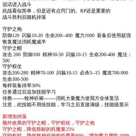
说话进入战斗
此战看似简单，但是还有点窍门的。
RP
还是重要的
战斗胜利后随机掉落
守护之袍
防御
120
闪躲
10-20
生命
200--400
魔力
1000
装备后使用超强
恢复魔法消耗魔减半
守护之帽
攻击 200 防御
100
精神
30-50
闪躲
10-15
生命
200-400 魔法：
500
守护权仗
攻击
200-280
精神
70-100
闪躲
10-15
必杀
5--15
魔攻
700-900
生命
300-500
每样装备掉率
30%
任务通过后追加技能学习
传教
--------
牧神祈祷
--------
消耗大量魔力使我方全体复活
注意，此技能不用练技能，学习之后直接满级，技能级显示
新增加掉落
额外效果的守护之帽，守护权杖，守护之袍
守护之帽，降低祭献的耗魔量25%
守护权杖，降低牧神祈祷的耗魔量80%，增加魔力属性:1000