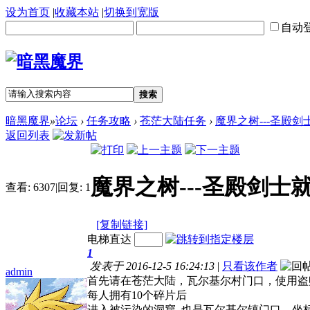
设为首页
|
收藏本站
|
切换到宽版
自动
搜索
暗黑魔界
»
论坛
›
任务攻略
›
苍茫大陆任务
›
魔界之树---圣殿剑
返回列表
魔界之树---圣殿剑士就
查看:
6307
|
回复:
1
[复制链接]
电梯直达
1
发表于 2016-12-5 16:24:13
|
只看该作者
admin
首先请在苍茫大陆，瓦尔基尔村门口，使用盗
每人拥有10个碎片后
进入被污染的洞窟 也是瓦尔基尔镇门口，坐标92