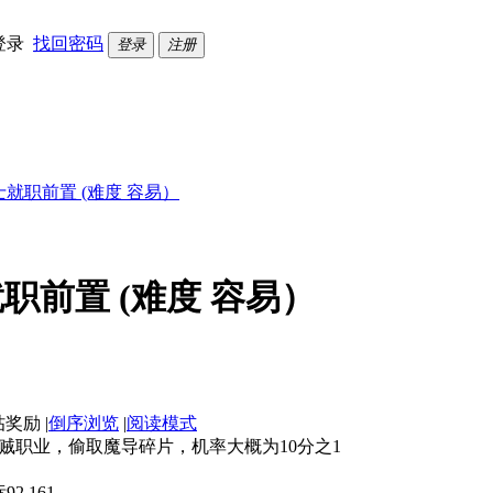
登录
找回密码
登录
注册
士就职前置 (难度 容易）
职前置 (难度 容易）
|
倒序浏览
|
阅读模式
贼职业，偷取魔导碎片，机率大概为10分之1
 161