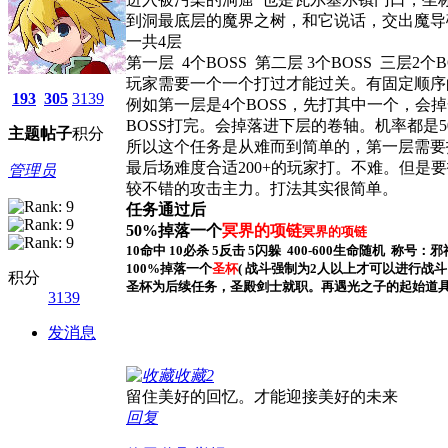
到洞最底层的魔界之树，和它说话，交出魔导
一共4层
第一层 4个BOSS 第二层 3个BOSS 三层2个
玩家需要一个一个打过才能过关。有固定顺序
193
305
3139
例如第一层是4个BOSS，先打其中一个，会
BOSS打完。会掉落进下层的卷轴。机率都是5
主题
帖子
积分
所以这个任务是从难而到简单的，第一层需要打20
最后场难度合适200+的玩家打。不难。但是
管理员
较不错的攻击主力。打法其实很简单。
任务通过后
50%掉落一个
冥界的项链
冥界的项链
10命中 10必杀 5反击 5闪躲 400-600生命随机 称号
100%掉落一个
圣杯
( 战斗强制为2人以上才可以进行战斗 
积分
圣杯为后续任务，圣殿剑士就职。再遇光之子的起始道
3139
发消息
收藏
2
留住美好的回忆。才能迎接美好的未来
回复