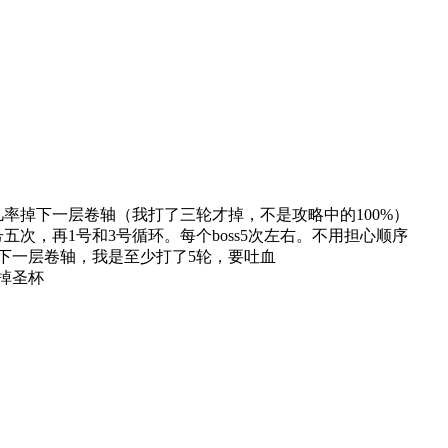
定几率掉下一层卷轴（我打了三轮才掉，不是攻略中的100%）
号五次，再1号和3号循环。每个boss5次左右。不用担心顺序
掉下一层卷轴，我是至少打了5轮，要吐血
就掉圣杯