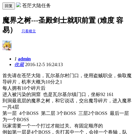
苍茫大陆任务
回复
魔界之树---圣殿剑士就职前置 (难度 容
易）
只看楼主
1
admin
收藏
2016-12-5 16:24:13
首先请在苍茫大陆，瓦尔基尔村门口，使用盗贼职业，偷取魔
导碎片，机率大概为10分之1
每人拥有10个碎片后
进入被污染的洞窟 也是瓦尔基尔镇门口，坐标92 161
到洞最底层的魔界之树，和它说话，交出魔导碎片，进入魔界
一共4层
第一层 4个BOSS 第二层 3个BOSS 三层2个BOSS 最后一层
为一个BOSS
玩家需要一个一个打过才能过关。有固定顺序的
例如第一层是4个BOSS，先打其中一个，会掉一个卷轴，队