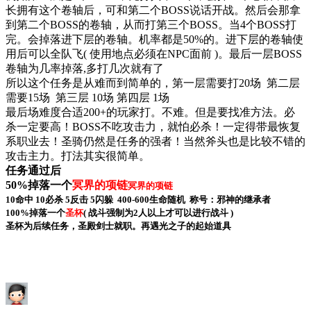
长拥有这个卷轴后，可和第二个BOSS说话开战。然后会那拿
到第二个BOSS的卷轴，从而打第三个BOSS。当4个BOSS打
完。会掉落进下层的卷轴。机率都是50%的。进下层的卷轴使
用后可以全队飞( 使用地点必须在NPC面前 )。最后一层BOSS
卷轴为几率掉落,多打几次就有了
所以这个任务是从难而到简单的，第一层需要打20场 第二层
需要15场 第三层 10场 第四层 1场
最后场难度合适200+的玩家打。不难。但是要找准方法。必
杀一定要高！BOSS不吃攻击力，就怕必杀！一定得带最恢复
系职业去！圣骑仍然是任务的强者！当然斧头也是比较不错的
攻击主力。打法其实很简单。
任务通过后
50%掉落一个
冥界的项链
冥界的项链
10命中 10必杀 5反击 5闪躲 400-600生命随机 称号：邪神的继承者
100%掉落一个
圣杯
( 战斗强制为2人以上才可以进行战斗 )
圣杯为后续任务，圣殿剑士就职。再遇光之子的起始道具