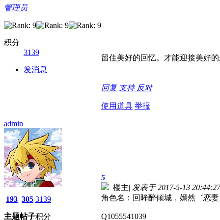
管理员
积分
3139
留住美好的回忆。才能迎接美好的
发消息
回复
支持
反对
使用道具
举报
admin
5
楼主
|
发表于 2017-5-13 20:44:2
角色名：回眸醉倾城，嫣然゛恋妻
193
305
3139
主题
帖子
积分
Q1055541039