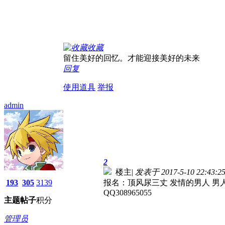
收藏
留住美好的回忆。才能迎接美好的未来
回复
使用道具
举报
admin
2
楼主
|
发表于 2017-5-10 22:43:2
193
305
3139
报名：顶风尿三丈 发情的男人 男
QQ308965055
主题
帖子
积分
管理员