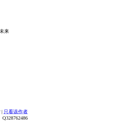
未来
2
|
只看该作者
 Q328762486