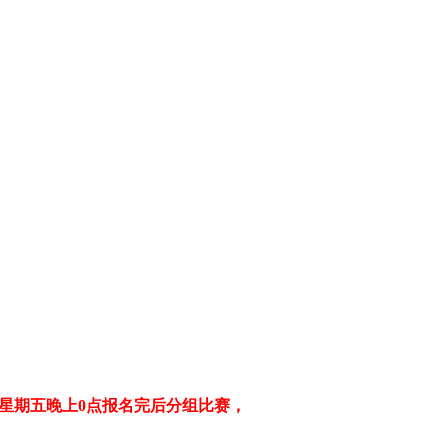
到星期五晚上0点
报名完后分组比赛，