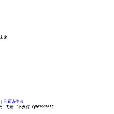
未来
8
|
只看该作者
尐爺゛不要停 Q563995657