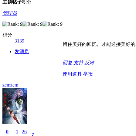
主题
帖子
积分
管理员
积分
3139
留住美好的回忆。才能迎接美好的
发消息
回复
支持
反对
使用道具
举报
zemzem
0
1
26
7