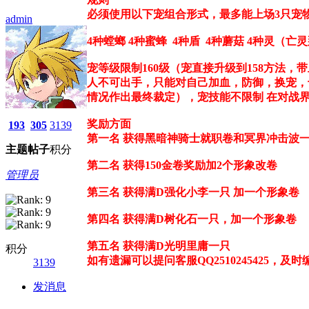
必须使用以下宠组合形式，最多能上场3只宠物
admin
4种螳螂 4种蜜蜂 4种盾 4种蘑菇 4种灵（亡
宠等级限制160级（宠直接升级到158方法
人不可出手，只能对自己加血，防御，换宠，
情况作出最终裁定），宠技能不限制 在对战界
奖励方面
193
305
3139
第一名 获得黑暗神骑士就职卷和冥界冲击波一份
主题
帖子
积分
第二名 获得150金卷奖励加2个形象改卷
管理员
第三名 获得满D强化小李一只 加一个形象卷
第四名 获得满D树化石一只，加一个形象卷
第五名 获得满D光明里庸一只
积分
如有遗漏可以提问客服QQ2510245425，及
3139
发消息