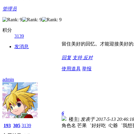
管理员
积分
3139
留住美好的回忆。才能迎接美好的
发消息
回复
支持
反对
使用道具
举报
admin
6
楼主
|
发表于 2017-5-13 20:46:1
193
305
3139
角色名 芒果゛好好吃 尐爺゛我想要 