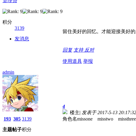
管理员
积分
3139
留住美好的回忆。才能迎接美好的
发消息
回复
支持
反对
使用道具
举报
admin
4
楼主
|
发表于 2017-5-13 20:17:3
193
305
3139
角色名missone misstwo missthree
主题
帖子
积分