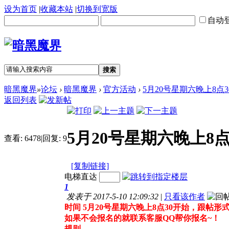
设为首页
|
收藏本站
|
切换到宽版
自动
搜索
暗黑魔界
»
论坛
›
暗黑魔界
›
官方活动
›
5月20号星期六晚上8点
返回列表
5月20号星期六晚上8
查看:
6478
|
回复:
9
[复制链接]
电梯直达
1
发表于 2017-5-10 12:09:32
|
只看该作者
时间 5月20号星期六晚上8点30开始，跟帖
如果不会报名的就联系客服QQ帮你报名~！
规则