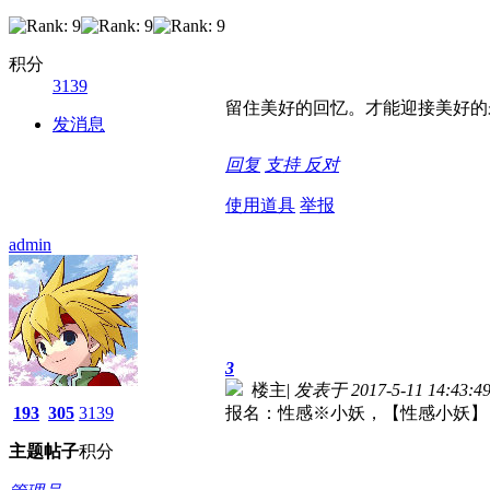
积分
3139
留住美好的回忆。才能迎接美好的
发消息
回复
支持
反对
使用道具
举报
admin
3
楼主
|
发表于 2017-5-11 14:43:4
193
305
3139
报名：性感※小妖，【性感小妖】 〖
主题
帖子
积分