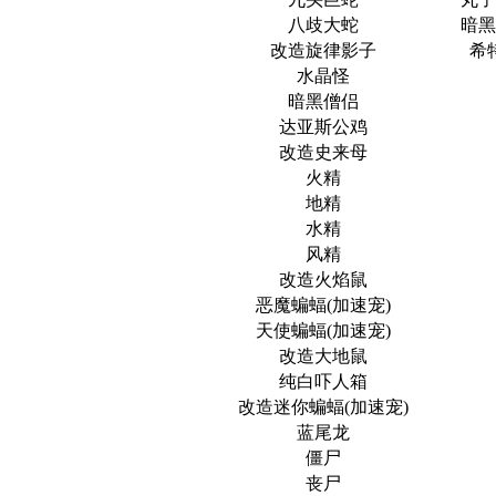
八歧大蛇
暗黑
改造旋律影子
希
水晶怪
暗黑僧侣
达亚斯公鸡
改造史来母
火精
地精
水精
风精
改造火焰鼠
恶魔蝙蝠(加速宠)
天使蝙蝠(加速宠)
改造大地鼠
纯白吓人箱
改造迷你蝙蝠(加速宠)
蓝尾龙
僵尸
丧尸