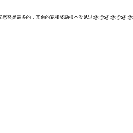
奖是最多的，其余的宠和奖励根本没见过:@:@:@:@:@:@:@: