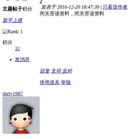
2
发表于 2016-12-20 18:47:39
|
只看该作者
主题
帖子
积分
闭关苦读资料，闭关苦读资料
新手上路
积分
32
发消息
回复
支持
反对
使用道具
举报
shely1987