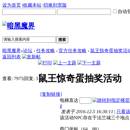
设为首页
|
收藏本站
|
切换到宽版
自动
搜索
暗黑魔界
»
论坛
›
任务攻略
›
官方任务攻略
›
鼠王惊奇蛋抽奖活
返回列表
鼠王惊奇蛋抽奖活动
查看:
7975
|
回复:
3
[复制链接]
电梯直达
1
发表于 2016-12-5 16:30:11
|
只看
该活动NPC存在于法兰城三个地点：
西门坐标（64，88）