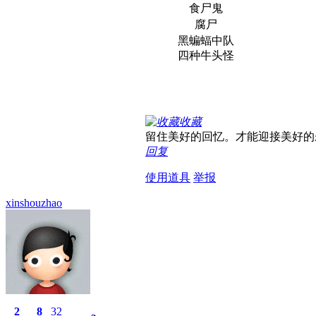
食尸鬼
腐尸
黑蝙蝠中队
四种牛头怪
收藏
留住美好的回忆。才能迎接美好的
回复
使用道具
举报
xinshouzhao
2
8
32