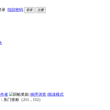
登录
找回密码
登录
注册
动
该作者
|
倒序浏览
|
阅读模式
东门坐标（211，112）