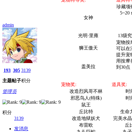
珍藏项链
5~20
女神
admin
光明·里雍
13级
宠物按
狮王傲天
可以在
提升宠
用按摩
盖美拉
到30点
193
305
3139
主题
帖子
积分
宠物奖:
道具奖:
改造烈风哥不林
时
管理员
邪恶鸟人(特殊)
时
鼠王
丘比特
生命力
积分
3139
改造地狱妖犬
完美水晶
布雷欧
丘
发消息
九头巨蛇
丸子