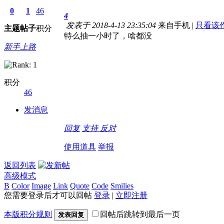
0
1
46
4
发表于 2018-4-13 23:35:04
来自手机
|
只看该
主题
帖子
积分
特么抽一小时了，啥都没
新手上路
积分
46
发消息
回复
支持
反对
使用道具
举报
返回列表
高级模式
B
Color
Image
Link
Quote
Code
Smilies
您需要登录后才可以回帖
登录
|
立即注册
本版积分规则
回帖后跳转到最后一页
发表回复