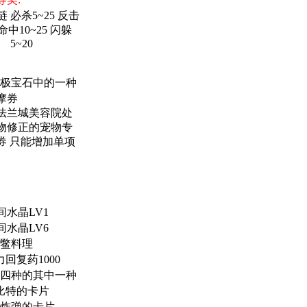
 必杀5~25 反击
 命中10~25 闪躲
5~20
究极宝石中的一种
摩券
法兰城美容院处
物修正的宠物专
券 只能增加单项
间水晶LV1
间水晶LV6
鳖料理
回复药1000
四种的其中一种
比特的卡片
炸弹的卡片