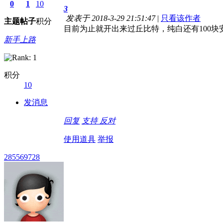
0
1
10
3
发表于 2018-3-29 21:51:47
|
只看该作者
主题
帖子
积分
目前为止就开出来过丘比特，纯白还有100块安慰
新手上路
积分
10
发消息
回复
支持
反对
使用道具
举报
285569728