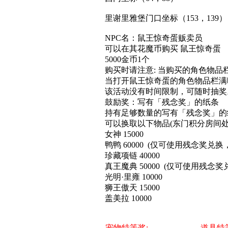
里谢里雅堡门口坐标（153，139）
NPC名：鼠王惊奇蛋贩卖员
可以在其花魔币购买 鼠王惊奇蛋
5000金币1个
购买时请注意: 当购买的角色物品
当打开鼠王惊奇蛋的角色物品栏满
该活动没有时间限制，可随时抽奖
鼓励奖：写有「残念奖」的纸条
持有足够数量的写有「残念奖」的
可以换取以下物品(东门积分房间处
女神 15000
鸭鸭 60000 (仅可使用残念奖兑
珍藏项链 40000
真王魔典 50000 (仅可使用残念
光明·里雍 10000
狮王傲天 15000
盖美拉 10000
宠物特等奖:
道具特