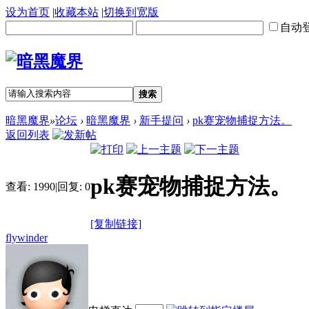
设为首页
|
收藏本站
|
切换到宽版
自动
搜索
暗黑魔界
»
论坛
›
暗黑魔界
›
新手提问
›
pk赛宠物捕捉方法。
返回列表
pk赛宠物捕捉方法。
查看:
1990
|
回复:
0
[复制链接]
flywinder