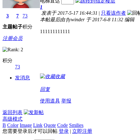
电梯直达
1
发表于 2017-5-17 16:44:31
|
只看该作者
3
7
73
本帖最后由 flywinder 于 2017-6-8 11:32 编辑
主题
帖子
积分
111111111111
注册会员
积分
73
收藏
发消息
回复
使用道具
举报
返回列表
高级模式
B
Color
Image
Link
Quote
Code
Smilies
您需要登录后才可以回帖
登录
|
立即注册