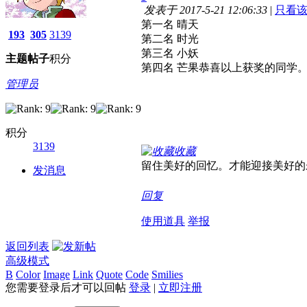
发表于 2017-5-21 12:06:33
|
只看
第一名 晴天
193
305
3139
第二名 时光
第三名 小妖
主题
帖子
积分
第四名 芒果恭喜以上获奖的同学
管理员
积分
3139
收藏
留住美好的回忆。才能迎接美好的
发消息
回复
使用道具
举报
返回列表
高级模式
B
Color
Image
Link
Quote
Code
Smilies
您需要登录后才可以回帖
登录
|
立即注册