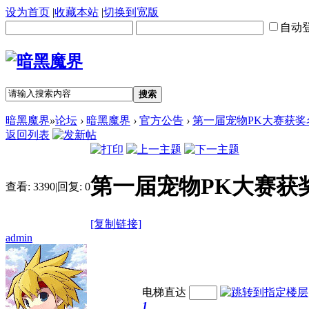
设为首页
|
收藏本站
|
切换到宽版
自动
搜索
暗黑魔界
»
论坛
›
暗黑魔界
›
官方公告
›
第一届宠物PK大赛获奖
返回列表
第一届宠物PK大赛获
查看:
3390
|
回复:
0
[复制链接]
admin
电梯直达
1