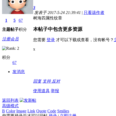
3
发表于 2017-5-24 21:39:41
|
只看该作者
树海四属性纹章
1
5
67
本帖子中包含更多资源
主题
帖子
积分
注册会员
您需要
登录
才可以下载或查看，没有帐号？
x
积分
67
发消息
回复
支持
反对
使用道具
举报
返回列表
高级模式
B
Color
Image
Link
Quote
Code
Smilies
您需要登录后才可以回帖
登录
|
立即注册