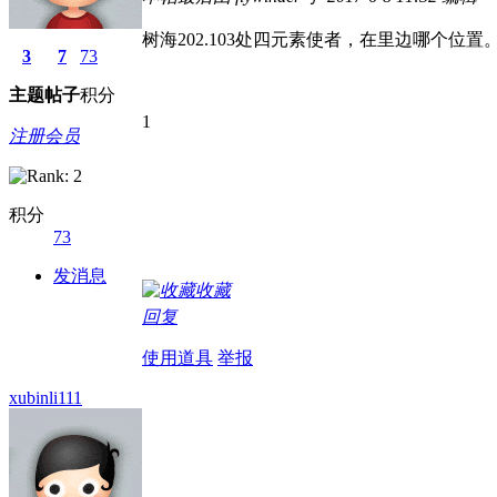
树海202.103处四元素使者，在里边哪个位置
3
7
73
主题
帖子
积分
1
注册会员
积分
73
发消息
收藏
回复
使用道具
举报
xubinli111