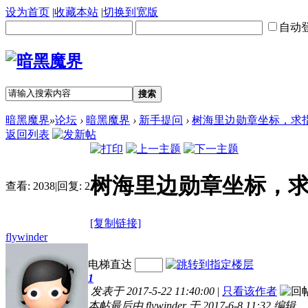
设为首页
|
收藏本站
|
切换到宽版
自动
搜索
暗黑魔界
»
论坛
›
暗黑魔界
›
新手提问
›
树海里边勋章坐标，求
返回列表
树海里边勋章坐标，
查看:
2038
|
回复:
2
[复制链接]
flywinder
电梯直达
1
发表于 2017-5-22 11:40:00
|
只看该作者
本帖最后由 flywinder 于 2017-6-8 11:32 编辑