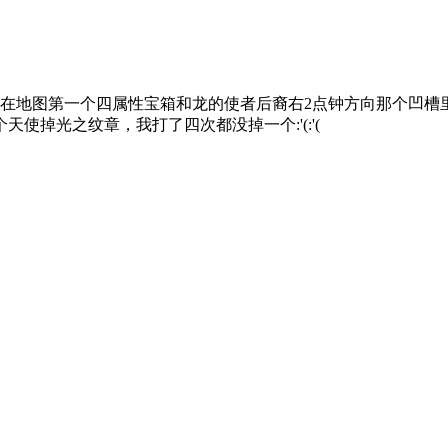
在地图第一个四属性宝箱和龙的使者后裔右2点钟方向那个凹槽
个天使掉光之纹章，我打了四次都没掉一个:'(:'(