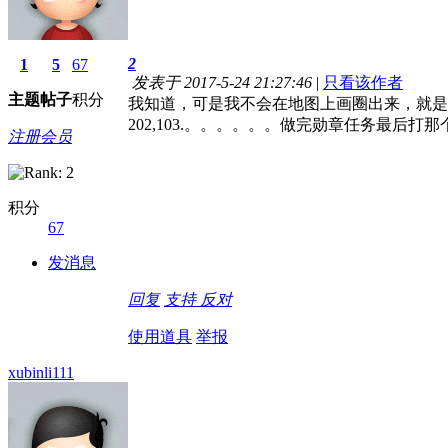
2
1
5
67
发表于 2017-5-24 21:27:46
|
只看该作者
主题
帖子
积分
我知道，可是我不会在地图上画圈出来，就是
202,103.。。。。。。做完勋章任务最后打那
注册会员
积分
67
发消息
回复
支持
反对
使用道具
举报
xubinli111